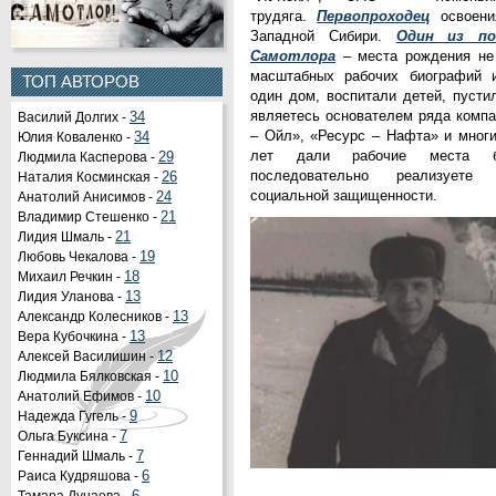
трудяга.
Первопроходец
освоения
Западной Сибири.
Один из по
Самотлора
– места рождения не 
масштабных рабочих биографий и
ТОП АВТОРОВ
один дом, воспитали детей, пустил
являетесь основателем ряда компа
Василий Долгих -
34
– Ойл», «Ресурс – Нафта» и многи
Юлия Коваленко -
34
лет дали рабочие места бо
Людмила Касперова -
29
последовательно реализуете 
Наталия Косминская -
26
социальной защищенности.
Анатолий Анисимов -
24
Владимир Стешенко -
21
Лидия Шмаль -
21
Любовь Чекалова -
19
Михаил Речкин -
18
Лидия Уланова -
13
Александр Колесников -
13
Вера Кубочкина -
13
Алексей Василишин -
12
Людмила Бялковская -
10
Анатолий Ефимов -
10
Надежда Гугель -
9
Ольга Буксина -
7
Геннадий Шмаль -
7
Раиса Кудряшова -
6