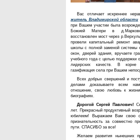
Вас отличает искреннее нер
житель Владимирской области
при Вашем участии была возрожде
Божией Матери в д.Марково
восстановлен мост через р.Верхуль
провели капитальный ремонт ава
школы с полной заменой системы о
окон, дверей здания, вручаете гр
учебного года с целью поддержки 
лидерских качеств. В корне
газификация села при Вашем непос
Всех добрых свершений и пос
делами доказываете всем нам
отношение, свою любовь к жизн
биографиях.
Дорогой Сергей Павлович!
Се
лет. Прекрасный продуктивный воз
юбилеем! Выражаем Вам свою с
признательность за совместно пр
пути. СПАСИБО за все!
Желаем развития нынешних пр