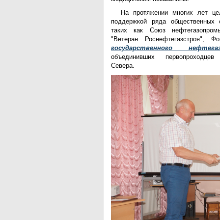
АКМНСС и ДВ РФ
На протяжении многих лет це
Национальная служба
поддержкой ряда общественных о
мониторинга
таких как Союз нефтегазопром
Клуб регионов
"Ветеран Роснефтегазстроя", 
РИА ФедералПресс
государственного нефтега
Arctic info
объединивших первопроходцев
ГТРК «Ямал-Регион»
Севера.
"Тюмень медиа"
"Красный Север"
"Север - наш!"
"Север - Пресс"
ИА "Тюменская линия"
"Тюменская область сегодня"
"Тюменские известия"
"Новости Югры"
РИЦ "Югра"
BarentsObserver.com
На Западе Москвы. Проспект
Вернадского