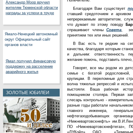
Попечителю.
Александр Моор вручил
жителям Тюменской области
Благодаря Вам существует
по
награды за успехи в труде
ставший средоточием и архивом 
непререкаемым авторитетом, слу
что думает по этому поводу
Ба
спрашивают члены
Совета
, зем
Ямало-Ненецкий автономный
принятием тех или иных решений.
округ Официальный сайт
В Вас есть те редкие на сег
органов власти
качества, благодаря которым стано
и дальним: ответственность п
желание помочь, подставить плеч
Ямал получил финансовую
поддержку на расселение
Говорят, все мы родом из дет
аварийного жилья
семье с богатой родословной,
крупицам. В переломные для стр
волна тяжелых репрессий и испыт
выстояли. Ваша рабочая исто
ЗОЛОТЫЕ ЮБИЛЕИ
помощником столяра. Первая за
слесарь контрольно - измерительн
разные годы работали начальником
главного инженера, генерал
нефтегазодобывающих организа
«Нижневартовскнефть» им.В.И.Лен
ПО «Нижневартовскнефтегаз», 
«ЛУКойл», ОАО «Тюменьим