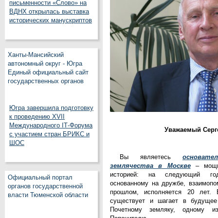
письменности «Слово» на
ВДНХ открылась выставка
исторических манускриптов
Ханты-Мансийский
автономный округ - Югра
Единый официальный сайт
государственных органов
Югра завершила подготовку
к проведению XVII
Международного IT‑Форума
Уважаемый Серг
с участием стран БРИКС и
ШОС
Вы являетесь
основате
землячества в Москве
– мощн
историей: на следующий го
Официальный портал
основанному на дружбе, взаимоп
органов государственной
прошлом, исполняется 20 лет. 
власти Тюменской области
существует и шагает в будуще
Почетному земляку, одному из