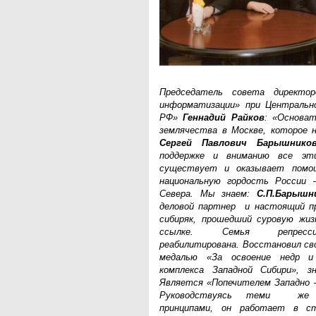
Председатель совета директор
информатизации» при Центрально
РФ»
Геннадий Райков
: «Основат
землячества в Москве, которое н
Сергей Павлович Барышнико
поддержке и вниманию все эт
существует и оказывает помо
национальную гордость России –
Севера. Мы знаем:
С.П.Барышн
деловой партнер и настоящий пр
сибиряк, прошедший суровую жиз
ссылке. Семья репрессир
реабилитирована. Восстановил св
медалью «За освоение недр и
комплекса Западной Сибири», з
Является «Попечителем Западно –
Руководствуясь теми же с
принципами, он работает в ст