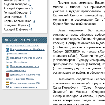
Тамара Дунаева -
6
Помимо нас, земляков, Ваших
Андрей Касперов -
5
многое и многих. Вы принимает
Аркадий Харюшин -
5
участие в нуждах православной ц
Органы государственной
Геннадий Храмов -
5
Калужской Свято – Тихоновой пус
власти РФ
Олег Ракутько -
5
монастыря, в возрождении Свято-
Портал государственных и
Сергей Барышников -
4
Караси Челябинской области).
муниципальных услуг
Владимир Шугля -
4
Официальный портал
Аркадий Елфимов -
4
Ваша негромкая, без афиш
правовой информации
отличается масштабностью добрых
Представительство ХМАО -
спортивной борьбы России, Федера
ДРУГИЕ РЕСУРСЫ
Югры при Правительстве РФ
России; "Центру технических видов
Представительство ЯНАО при
(г. Озеры); детским спортивным 
Правительстве РФ
Сибири (ДЮСШОР по лыжам г.Ха
Представительство ЯНАО в
плаванию г.Урая), "Карелин-Фонду
Санкт - Петербурге
(г.Новосибирск), Турниру-мемориа
Ямальское землячество в
греко-римской борьбе (г.Тамбов), 
Санкт-Петербурге
(г. Ростов-на-Дону) и так далее.
Департамент нацполитики,
организацию их работы и обеспече
связей и туризма Москвы
Общественная палата РФ
Оказываете содействие целому
Ассоциация полярников
социальных организаций, среди к
СНП России
Санкт-Петербург), "Союз Мил
РОССНГС
Экология" из Москвы, «Обществ
СибНАЦ
Центр инвалидов «Пеленг», Прогр
Фонд им. В.И.Муравленко
также конкретным людям в связи
Фонд им. Б.Е.Щербины
медицинским показаниям.