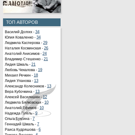
ТОП АВТОРОВ
Василий Долгих -
34
Юлия Коваленко -
34
Людмила Касперова -
29
Наталия Косминская -
26
Анатолий Анисимов -
24
Владимир Стешенко -
21
Лидия Шмаль -
21
Любовь Чекалова -
19
Михаил Речкин -
18
Лидия Уланова -
13
Александр Колесников -
13
Вера Кубочкина -
13
Алексей Василишин -
12
Людмила Бялковская -
10
Анатолий Ефимов -
10
Надежда Гугель -
9
Ольга Буксина -
7
Геннадий Шмаль -
7
Раиса Кудряшова -
6