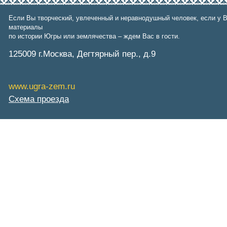
СибНАЦ
Фонд им. В.И.Муравленко
Если Вы творческий, увлеченный и неравнодушный человек, если у В
Фонд им. Б.Е.Щербины
материалы
АКМНСС и ДВ РФ
по истории Югры или землячества – ждем Вас в гости.
Национальная служба
мониторинга
125009 г.Москва, Дегтярный пер., д.9
Клуб регионов
РИА ФедералПресс
Arctic info
www.ugra-zem.ru
ГТРК «Ямал-Регион»
"Тюмень медиа"
Схема проезда
"Красный Север"
"Север - наш!"
"Север - Пресс"
ИА "Тюменская линия"
"Тюменская область сегодня"
"Тюменские известия"
"Новости Югры"
РИЦ "Югра"
BarentsObserver.com
На Западе Москвы. Проспект
Вернадского