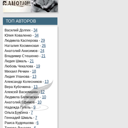
ТОП АВТОРОВ
Василий Долгих -
34
Юлия Коваленко -
34
Людмила Касперова -
29
Наталия Косминская -
26
Анатолий Анисимов -
24
Владимир Стешенко -
21
Лидия Шмаль -
21
Любовь Чекалова -
19
Михаил Речкин -
18
Лидия Уланова -
13
Александр Колесников -
13
Вера Кубочкина -
13
Алексей Василишин -
12
Людмила Бялковская -
10
Анатолий Ефимов -
10
Надежда Гугель -
9
Ольга Буксина -
Органы государственной
7
Геннадий Шмаль -
власти РФ
7
Раиса Кудряшова -
Портал государственных и
6
муниципальных услуг