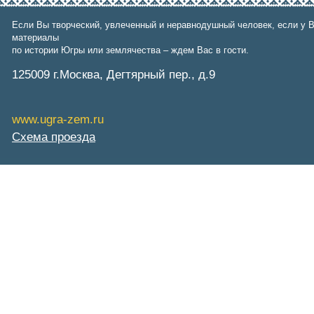
Arctic info
ГТРК «Ямал-Регион»
Если Вы творческий, увлеченный и неравнодушный человек, если у В
"Тюмень медиа"
материалы
"Красный Север"
по истории Югры или землячества – ждем Вас в гости.
"Север - наш!"
"Север - Пресс"
125009 г.Москва, Дегтярный пер., д.9
ИА "Тюменская линия"
"Тюменская область сегодня"
"Тюменские известия"
"Новости Югры"
www.ugra-zem.ru
РИЦ "Югра"
Схема проезда
BarentsObserver.com
На Западе Москвы. Проспект
Вернадского