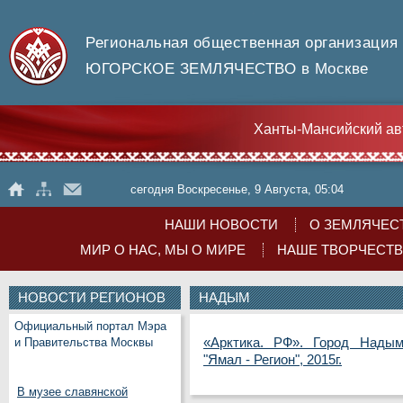
Региональная общественная организация
ЮГОРСКОЕ ЗЕМЛЯЧЕСТВО в Москве
Ханты-Мансийский ав
сегодня Воскресенье, 9 Августа, 05:04
НАШИ НОВОСТИ
О ЗЕМЛЯЧЕС
МИР О НАС, МЫ О МИРЕ
НАШЕ ТВОРЧЕСТ
НОВОСТИ РЕГИОНОВ
НАДЫМ
Официальный портал Мэра
«Арктика. РФ». Город Нады
и Правительства Москвы
"Ямал - Регион", 2015г.
В музее славянской