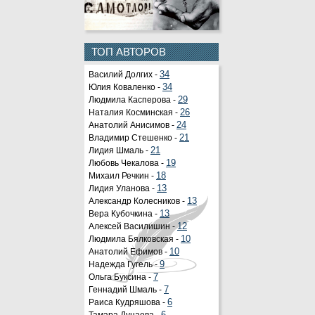
ТОП АВТОРОВ
Василий Долгих -
34
Юлия Коваленко -
34
Людмила Касперова -
29
Наталия Косминская -
26
Анатолий Анисимов -
24
Владимир Стешенко -
21
Лидия Шмаль -
21
Любовь Чекалова -
19
Михаил Речкин -
18
Лидия Уланова -
13
Александр Колесников -
13
Вера Кубочкина -
13
Алексей Василишин -
12
Людмила Бялковская -
10
Анатолий Ефимов -
10
Надежда Гугель -
9
Ольга Буксина -
7
Геннадий Шмаль -
7
Раиса Кудряшова -
6