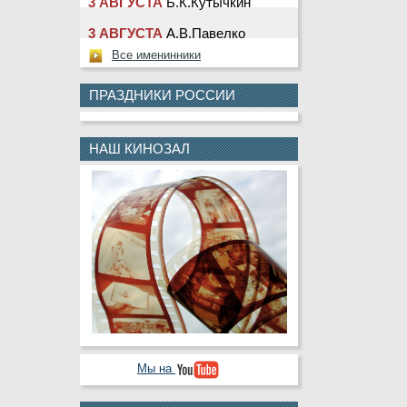
3 АВГУСТА
А.В.Павелко
3 АВГУСТА
Ю.Г.Сарбин
Все именинники
4 АВГУСТА
М.Ю.Клещева
ПРАЗДНИКИ РОССИИ
4 АВГУСТА
Т.Н.Насолдина
4 АВГУСТА
Д.В.Шевчук
НАШ КИНОЗАЛ
5 АВГУСТА
В.А.Деньгин
5 АВГУСТА
Н.Ю.Лаврентьева
5 АВГУСТА
А.Ю.Колесникова
5 АВГУСТА
В.П.Криулин
5 АВГУСТА
В.В.Черкашин
6 АВГУСТА
С.Н.Кабаев
6 АВГУСТА
А.Ю.Назарова
Мы на
8 АВГУСТА
К.В.Белкин