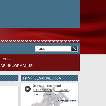
КЛУБЫ
НАЯ ИНФОРМАЦИЯ
ГИМН ЗЕМЛЯЧЕСТВА
Это мы - земляки!
(
Ю.Клепалов
–
Л.Шмаль
)
исп. Е.Клепалов
СКАЧАТЬ ГИМН