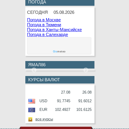
ПОГОДА
9 АВГУСТА
Г.Г.Кашлева
СЕГОДНЯ
05.08.2026
10
В.Ф.Гаращенко
АВГУСТА
Погода в Москве
Погода в Тюмени
10
В.И.Соболев
Погода в Ханты-Мансийске
АВГУСТА
Погода в Салехарде
11
Е.О.Дремов
АВГУСТА
Gis
meteo
11
П.Н.Завальный
АВГУСТА
ЯМАЛ86
12
Г.С.Букринская
АВГУСТА
КУРСЫ ВАЛЮТ
12
О.М.Серафин
АВГУСТА
27.08
26.08
12
В.И.Ульянов
USD
91.7745
91.6012
АВГУСТА
EUR
102.4927
101.6125
13
А.П.Анисимов
АВГУСТА
все курсы
14
О.И.Ракутько