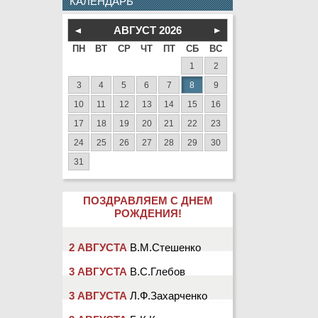
КАЛЕНДАРЬ
АВГУСТ
2026
ПН
ВТ
СР
ЧТ
ПТ
СБ
ВС
1
2
3
4
5
6
7
8
9
10
11
12
13
14
15
16
17
18
19
20
21
22
23
24
25
26
27
28
29
30
31
ПОЗДРАВЛЯЕМ С ДНЕМ
РОЖДЕНИЯ!
2 АВГУСТА
В.М.Стешенко
3 АВГУСТА
В.С.Глебов
3 АВГУСТА
Л.Ф.Захарченко
3 АВГУСТА
Б.К.Кутычкин