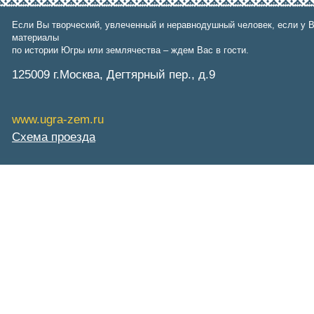
Фонд им. В.И.Муравленко
Фонд им. Б.Е.Щербины
Если Вы творческий, увлеченный и неравнодушный человек, если у В
АКМНСС и ДВ РФ
материалы
Национальная служба
по истории Югры или землячества – ждем Вас в гости.
мониторинга
Клуб регионов
125009 г.Москва, Дегтярный пер., д.9
РИА ФедералПресс
Arctic info
ГТРК «Ямал-Регион»
www.ugra-zem.ru
"Тюмень медиа"
"Красный Север"
Схема проезда
"Север - наш!"
"Север - Пресс"
ИА "Тюменская линия"
"Тюменская область сегодня"
"Тюменские известия"
"Новости Югры"
РИЦ "Югра"
BarentsObserver.com
На Западе Москвы. Проспект
Вернадского