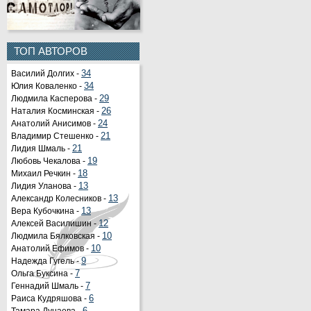
ТОП АВТОРОВ
Василий Долгих -
34
Юлия Коваленко -
34
Людмила Касперова -
29
Наталия Косминская -
26
Анатолий Анисимов -
24
Владимир Стешенко -
21
Лидия Шмаль -
21
Любовь Чекалова -
19
Михаил Речкин -
18
Лидия Уланова -
13
Александр Колесников -
13
Вера Кубочкина -
13
Алексей Василишин -
12
Людмила Бялковская -
10
Анатолий Ефимов -
10
Надежда Гугель -
9
Ольга Буксина -
7
Геннадий Шмаль -
7
Раиса Кудряшова -
6