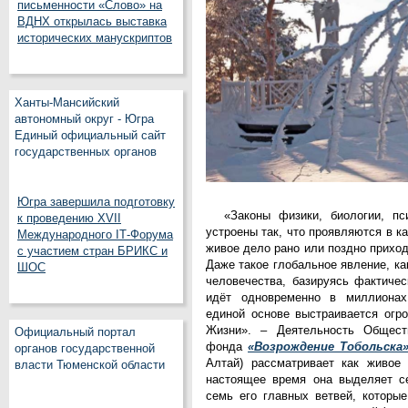
письменности «Слово» на
ВДНХ открылась выставка
исторических манускриптов
Ханты-Мансийский
автономный округ - Югра
Единый официальный сайт
государственных органов
Югра завершила подготовку
«Законы физики, биологии, пс
к проведению XVII
устроены так, что проявляются в 
Международного IT‑Форума
живое дело рано или поздно прихо
с участием стран БРИКС и
Даже такое глобальное явление, к
ШОС
человечества, базируясь фактичес
идёт одновременно в миллионах
единой основе выстраивается огр
Жизни». – Деятельность Обществ
Официальный портал
фонда
«Возрождение
Тобольска
органов государственной
Алтай) рассматривает как живое
власти Тюменской области
настоящее время она выделяет с
семь его главных ветвей, которы