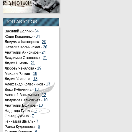
ТОП АВТОРОВ
Василий Долгих -
34
Юлия Коваленко -
34
Людмила Касперова -
29
Наталия Косминская -
26
Анатолий Анисимов -
24
Владимир Стешенко -
21
Лидия Шмаль -
21
Любовь Чекалова -
19
Михаил Речкин -
18
Лидия Уланова -
13
Александр Колесников -
13
Вера Кубочкина -
13
Алексей Василишин -
12
Людмила Бялковская -
10
Анатолий Ефимов -
10
Надежда Гугель -
9
Ольга Буксина -
7
Геннадий Шмаль -
7
Раиса Кудряшова -
6