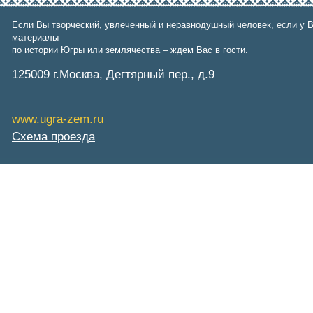
Фонд им. Б.Е.Щербины
АКМНСС и ДВ РФ
Если Вы творческий, увлеченный и неравнодушный человек, если у В
Национальная служба
материалы
мониторинга
по истории Югры или землячества – ждем Вас в гости.
Клуб регионов
РИА ФедералПресс
125009 г.Москва, Дегтярный пер., д.9
Arctic info
ГТРК «Ямал-Регион»
"Тюмень медиа"
www.ugra-zem.ru
"Красный Север"
"Север - наш!"
Схема проезда
"Север - Пресс"
ИА "Тюменская линия"
"Тюменская область сегодня"
"Тюменские известия"
"Новости Югры"
РИЦ "Югра"
BarentsObserver.com
На Западе Москвы. Проспект
Вернадского