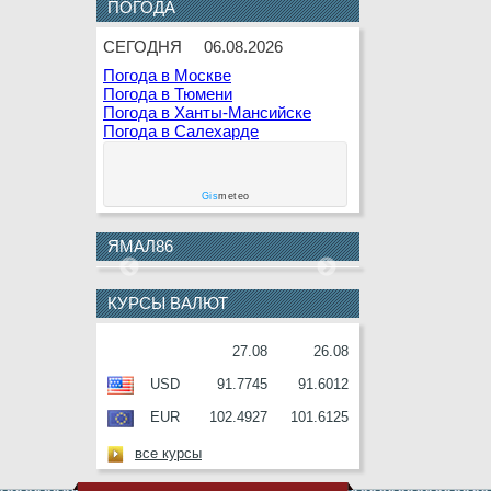
8 АВГУСТА
К.В.Белкин
ПОГОДА
9 АВГУСТА
Г.Г.Кашлева
СЕГОДНЯ
06.08.2026
Погода в Москве
10
В.Ф.Гаращенко
Погода в Тюмени
АВГУСТА
Погода в Ханты-Мансийске
10
В.И.Соболев
Погода в Салехарде
АВГУСТА
11
Е.О.Дремов
Gis
meteo
АВГУСТА
11
П.Н.Завальный
ЯМАЛ86
АВГУСТА
12
Г.С.Букринская
КУРСЫ ВАЛЮТ
АВГУСТА
12
О.М.Серафин
27.08
26.08
АВГУСТА
USD
91.7745
91.6012
12
В.И.Ульянов
АВГУСТА
EUR
102.4927
101.6125
13
А.П.Анисимов
все курсы
АВГУСТА