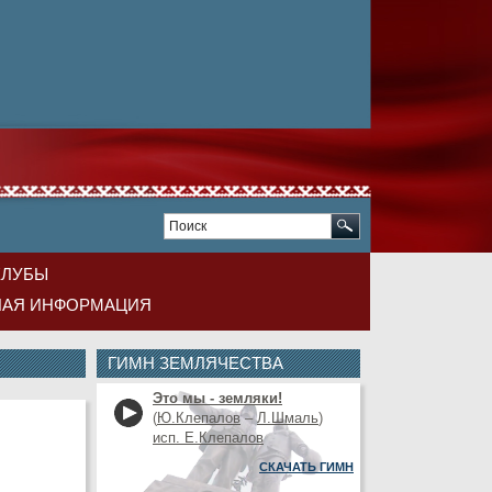
КЛУБЫ
НАЯ ИНФОРМАЦИЯ
ГИМН ЗЕМЛЯЧЕСТВА
Это мы - земляки!
(
Ю.Клепалов
–
Л.Шмаль
)
исп. Е.Клепалов
СКАЧАТЬ ГИМН