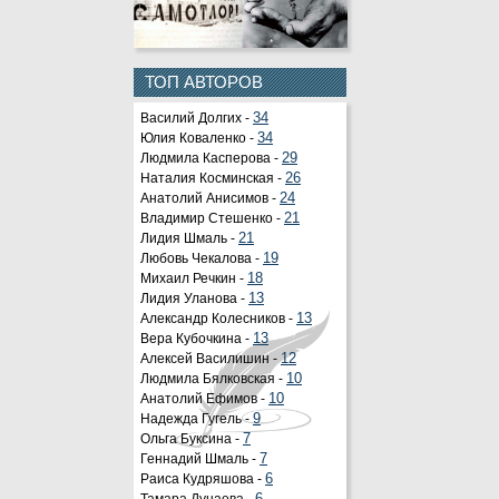
ТОП АВТОРОВ
Василий Долгих -
34
Юлия Коваленко -
34
Людмила Касперова -
29
Наталия Косминская -
26
Анатолий Анисимов -
24
Владимир Стешенко -
21
Лидия Шмаль -
21
Любовь Чекалова -
19
Михаил Речкин -
18
Лидия Уланова -
13
Александр Колесников -
13
Вера Кубочкина -
13
Алексей Василишин -
12
Людмила Бялковская -
10
Анатолий Ефимов -
10
Надежда Гугель -
9
Ольга Буксина -
7
Геннадий Шмаль -
7
Раиса Кудряшова -
6