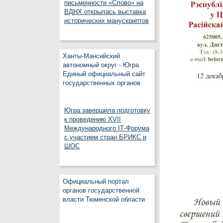
письменности «Слово» на
ВДНХ открылась выставка
исторических манускриптов
Ханты-Мансийский
автономный округ - Югра
Единый официальный сайт
государственных органов
Югра завершила подготовку
к проведению XVII
Международного IT‑Форума
с участием стран БРИКС и
ШОС
Официальный портал
органов государственной
власти Тюменской области