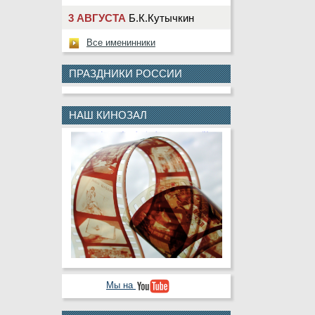
3 АВГУСТА
Б.К.Кутычкин
3 АВГУСТА
А.В.Павелко
Все именинники
3 АВГУСТА
Ю.Г.Сарбин
ПРАЗДНИКИ РОССИИ
4 АВГУСТА
М.Ю.Клещева
4 АВГУСТА
Т.Н.Насолдина
НАШ КИНОЗАЛ
4 АВГУСТА
Д.В.Шевчук
5 АВГУСТА
В.А.Деньгин
5 АВГУСТА
Н.Ю.Лаврентьева
5 АВГУСТА
А.Ю.Колесникова
5 АВГУСТА
В.П.Криулин
5 АВГУСТА
В.В.Черкашин
6 АВГУСТА
С.Н.Кабаев
Мы на
6 АВГУСТА
А.Ю.Назарова