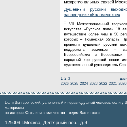
межрегиональных связей Моск
Душевный русский выходн
заповеднике «Коломенское»
VII Межрегиональный творчес
искусства «Русское поле» 18 ав
путешествие более чем в 50 рег
которых – Тюменская область. П
провести душевный русский вы
поддержать земляков – лау
Всероссийских и Всесоюзных 
народный хор русской песни име
художественный руководитель Серг
1
2
3
2026
2025
2024
2023
2022
2021
2020
Если Вы творческий, увлеченный и неравнодушный человек, если у В
материалы
по истории Югры или землячества – ждем Вас в гости.
125009 г.Москва, Дегтярный пер., д.9