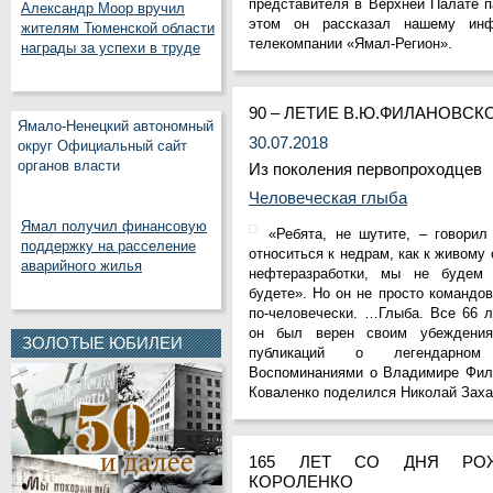
представителя в Верхней Палате 
Александр Моор вручил
этом он рассказал нашему инф
жителям Тюменской области
телекомпании «Ямал-Регион».
награды за успехи в труде
90 – ЛЕТИЕ В.Ю.ФИЛАНОВСК
Ямало-Ненецкий автономный
30.07.2018
округ Официальный сайт
органов власти
Из поколения первопроходцев
Человеческая глыба
Ямал получил финансовую
«Ребята, не шутите, – говори
поддержку на расселение
относиться к недрам, как к живому
аварийного жилья
нефтеразработки, мы не будем
будете». Но он не просто командо
по-человечески. …Глыба. Все 66 л
он был верен своим убеждени
ЗОЛОТЫЕ ЮБИЛЕИ
публикаций о легендарном 
Воспоминаниями о Владимире Фил
Коваленко поделился Николай Заха
165 ЛЕТ СО ДНЯ РОЖ
КОРОЛЕНКО