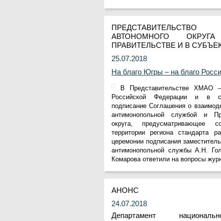
Фонд им. В.И.Муравленко
Фонд им. Б.Е.Щербины
АКМНСС и ДВ РФ
ПРЕДСТАВИТЕЛЬСТВО Х
Национальная служба
АВТОНОМНОГО ОКРУ
мониторинга
ПРАВИТЕЛЬСТВЕ И В СУБЪЕ
Клуб регионов
РИА ФедералПресс
25.07.2018
Arctic info
На благо Югры – на благо Росс
ГТРК «Ямал-Регион»
"Тюмень медиа"
В Представительстве ХМАО –
"Красный Север"
Российской Федерации и в с
"Север - наш!"
подписание Соглашения о взаимод
"Север - Пресс"
антимонопольной службой и Пр
ИА "Тюменская линия"
округа, предусматривающее с
"Тюменская область сегодня"
территории региона стандарта ра
"Тюменские известия"
церемонии подписания заместител
"Новости Югры"
антимонопольной службы А.Н. Гол
РИЦ "Югра"
Комарова ответили на вопросы жур
BarentsObserver.com
На Западе Москвы. Проспект
Вернадского
АНОНС
24.07.2018
Департамент национа