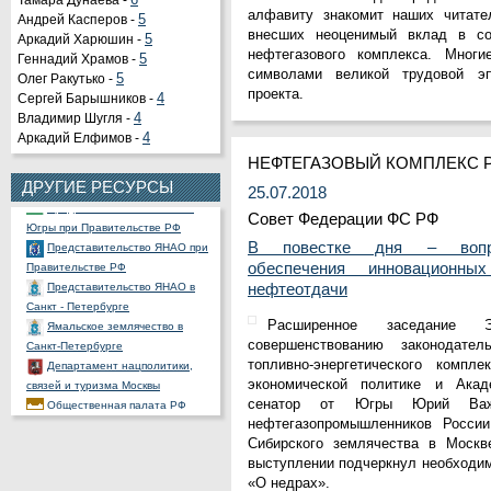
Тамара Дунаева -
6
алфавиту знакомит наших читате
Андрей Касперов -
5
внесших неоценимый вклад в соз
Аркадий Харюшин -
5
нефтегазового комплекса. Мног
Геннадий Храмов -
5
символами великой трудовой эп
Олег Ракутько -
5
Органы государственной
проекта.
Сергей Барышников -
4
власти РФ
Владимир Шугля -
4
Портал государственных и
Аркадий Елфимов -
4
муниципальных услуг
Официальный портал
НЕФТЕГАЗОВЫЙ КОМПЛЕКС 
правовой информации
ДРУГИЕ РЕСУРСЫ
25.07.2018
Представительство ХМАО -
Совет Федерации ФС РФ
Югры при Правительстве РФ
Представительство ЯНАО при
В повестке дня – вопро
Правительстве РФ
обеспечения инновационны
Представительство ЯНАО в
нефтеотдачи
Санкт - Петербурге
Ямальское землячество в
Расширенное заседание Э
Санкт-Петербурге
совершенствованию законодате
Департамент нацполитики,
топливно-энергетического комп
связей и туризма Москвы
экономической политике и Ака
Общественная палата РФ
сенатор от Югры Юрий Важе
Ассоциация полярников
нефтегазопромышленников России
СНП России
Сибирского землячества в Моск
РОССНГС
выступлении подчеркнул необходи
СибНАЦ
«О недрах».