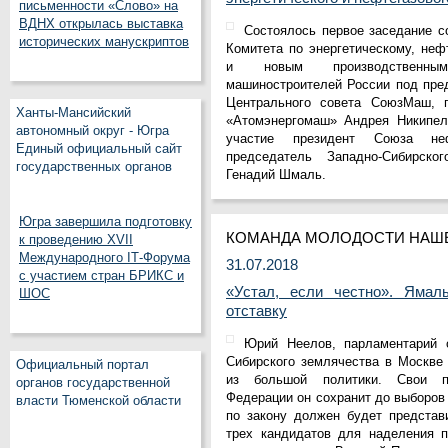
письменности «Слово» на
ВДНХ открылась выставка
Состоялось первое заседание с
исторических манускриптов
Комитета по энергетическому, не
и новым производственны
машиностроителей России под пре
Центрального совета СоюзМаш, г
Ханты-Мансийский
«Атомэнергомаш» Андрея Никипел
автономный округ - Югра
участие президент Союза неф
Единый официальный сайт
председатель Западно-Сибирск
государственных органов
Генадий Шмаль.
Югра завершила подготовку
КОМАНДА МОЛОДОСТИ НАШ
к проведению XVII
Международного IT‑Форума
31.07.2018
с участием стран БРИКС и
«Устал, если честно». Ямал
ШОС
отставку
Юрий Неелов, парламентарий 
Сибирского землячества в Москве
Официальный портал
из большой политики. Свои п
органов государственной
Федерации он сохранит до выборов 
власти Тюменской области
по закону должен будет представ
трех кандидатов для наделения п