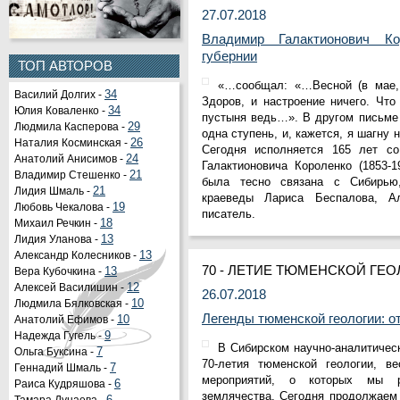
27.07.2018
Владимир Галактионович Ко
губернии
ТОП АВТОРОВ
«…сообщал: «…Весной (в мае,
Василий Долгих -
34
Здоров, и настроение ничего. Что
Юлия Коваленко -
34
пустыня ведь…». В другом письме
Людмила Касперова -
29
одна ступень, и, кажется, я шагну 
Наталия Косминская -
26
Сегодня исполняется 165 лет с
Анатолий Анисимов -
24
Галактионовича Короленко (1853-1
Владимир Стешенко -
21
была тесно связана с Сибирью
Лидия Шмаль -
21
краеведы Лариса Беспалова, А
Любовь Чекалова -
19
писатель.
Михаил Речкин -
18
Лидия Уланова -
13
Александр Колесников -
13
70 - ЛЕТИЕ ТЮМЕНСКОЙ ГЕ
Вера Кубочкина -
13
Алексей Василишин -
12
26.07.2018
Людмила Бялковская -
10
Легенды тюменской геологии: о
Анатолий Ефимов -
10
Надежда Гугель -
9
В Сибирском научно-аналитичес
Ольга Буксина -
7
70-летия тюменской геологии, в
Геннадий Шмаль -
7
мероприятий, о которых мы р
Раиса Кудряшова -
6
землячества. Сегодня продолжаем