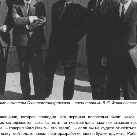
ные инженеры Главтюменнефтегаза – воспитанники В.Ю.Филановског
вещании, которое проводил, его первыми вопросами были: какое 
ак складывается закачка, есть ли нефтеотдача, сколько скважин пр
те, – говорил
Фил
(так мы его звали), – если вы не будете относиться
анизму, соблюдать проект нефтеразработки, мы не будем дружить. Рабо