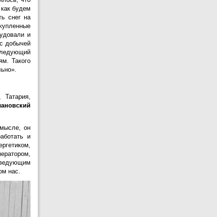
 как будем
22
Л.Г.Корсунская
ть снег на
АВГУСТА
 купленные
рудовали и
22
Н.В.Шуравин
 с добычей
АВГУСТА
следующий
23
В.Н.Манырин
ям. Такого
АВГУСТА
льно».
24
В.В.Курочкин
АВГУСТА
 Татария,
ановский
24
Н.Н.Товескин
АВГУСТА
мысле, он
25
Ю.И.Важенин
аботать и
АВГУСТА
ргетиком,
25
В.В.Котелык
ператором,
АВГУСТА
аведующим
ом нас.
26
С.Б.Багинский
АВГУСТА
26
А.П.Коваленко
АВГУСТА