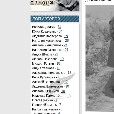
добывать нефть.
ТОП АВТОРОВ
Василий Долгих -
34
Юлия Коваленко -
34
Людмила Касперова -
29
Наталия Косминская -
26
Анатолий Анисимов -
24
Владимир Стешенко -
21
Лидия Шмаль -
21
Любовь Чекалова -
19
Михаил Речкин -
18
Лидия Уланова -
13
Александр Колесников -
13
Вера Кубочкина -
13
Алексей Василишин -
12
Людмила Бялковская -
10
Анатолий Ефимов -
10
Надежда Гугель -
9
Ольга Буксина -
7
Геннадий Шмаль -
7
Раиса Кудряшова -
6