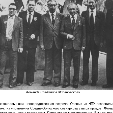
Команда Владимира Филановского
остоялась наша непосредственная встреча. Осенью из НПУ позвонили
вич
, из управления Средне-Волжского совнархоза завтра приедет
Фила
етел рано утром вертолетом. Повез его на месторождение. Ему понрав