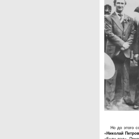
АКМНСС и ДВ РФ
Национальная служба
мониторинга
Клуб регионов
РИА ФедералПресс
Arctic info
ГТРК «Ямал-Регион»
"Тюмень медиа"
"Красный Север"
"Север - наш!"
"Север - Пресс"
ИА "Тюменская линия"
"Тюменская область сегодня"
"Тюменские известия"
"Новости Югры"
РИЦ "Югра"
BarentsObserver.com
На Западе Москвы. Проспект
Вернадского
Но до этого с
«
Николай Петро
«Буду рад». Прил