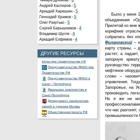
Тамара Дунаева -
6
Андрей Касперов -
5
Аркадий Харюшин -
5
Было у меня 2
Органы государственной
Геннадий Храмов -
5
объединения «О
власти РФ
Олег Ракутько -
5
Прилетай ко мне в
Портал государственных и
Сергей Барышников -
4
корифеев отрасл
муниципальных услуг
Владимир Шугля -
4
собрались без о
Официальный портал
Аркадий Елфимов -
4
Филановский
– к
правовой информации
карту страны, – 
Представительство ХМАО -
ДРУГИЕ РЕСУРСЫ
растет, а падает
Югры при Правительстве РФ
запорную армату
Представительство ЯНАО при
руководство терр
Правительстве РФ
нефтяное оборудо
Представительство ЯНАО в
слово – назови
Санкт - Петербурге
управления. Тогд
Ямальское землячество в
Запорожье, на У
Санкт-Петербурге
производить легк
Департамент нацполитики,
Но я же не мо
связей и туризма Москвы
профессионалами-
Общественная палата РФ
что нас разгонят,
Ассоциация полярников
промышленности 
СНП России
РОССНГС
СибНАЦ
Фонд им. В.И.Муравленко
Фонд им. Б.Е.Щербины