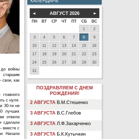
КАЛЕНДАРЬ
АВГУСТ
2026
ПН
ВТ
СР
ЧТ
ПТ
СБ
ВС
1
2
3
4
5
6
7
8
9
10
11
12
13
14
15
16
17
18
19
20
21
22
23
24
25
26
27
28
29
30
 до войны
31
л старшим
 свои, как
ПОЗДРАВЛЯЕМ С ДНЕМ
РОЖДЕНИЯ!
 главного
ть с нуля.
3 АВГУСТА
В.С.Глебов
и 30-ти не
50 лучших
3 АВГУСТА
Л.Ф.Захарченко
ам отвели
и сделали
3 АВГУСТА
Б.К.Кутычкин
– вместе с
и. Начали
3 АВГУСТА
А.В.Павелко