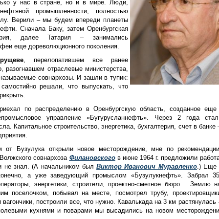
ько у нас в стране, но и в мире. Люди,
ефтяной промышленности, полностью
елу. Верили – мы будем впереди планеты
ефти. Сначала Баку, затем Оренбургская
ирия, далее Татария – занимались
ифеи еще дореволюционного поколения.
рущеве
, перелопатившем все ранее
о, разогнавшем отраслевые министерства,
 называемые совнархозы. И зашли в тупик:
 самостийно решали, что выпускать, что
прикрыть.
приехал по распределению в Оренбургскую область, созданное еще
епромысловое управление «Бугурусланнефть». Через 2 года ста
а. Капитальное строительство, энергетика, бухгалтерия, счет в банке –
дприятия.
м от Бузулука открыли новое месторождение, мне по рекомендации
-Волжского совнархоза
Филановского
в июне 1964 г. предложили работа
 и не знал. (А начальником был
Виктор Иванович Муравленко
.) Еще 
конечно, а уже заведующий промыслом «Бузулукнефть». Забрал 3
операторы, энергетики, строители, проектно-сметное бюро… Землю н
им поселочком, побывал на месте, посмотрел трубу, проектировщик
 вагончики, построили все, что нужно. Кавалькада на 3 км растянулась 
 полевыми кухнями и поварами мы высадились на новом месторождени