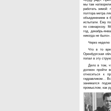
мы там натворили
работать зимой: 
полтора метра ляж
объединением в б
испытали. Ему по
по совнархозу. 
год, декабрь-янв
никогда не было»
Через неделю 
Что в то вре
Оренбургская обл
попал в эту струю
Дело в том, 
должен пройти в
относиться к п
гидравликом… Все
занимался подзе
промыслом, как ру