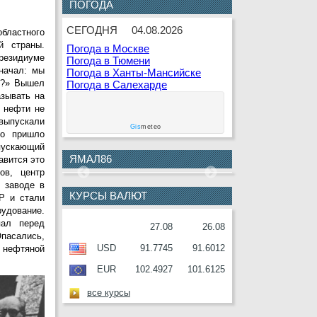
ПОГОДА
10
В.Ф.Гаращенко
АВГУСТА
СЕГОДНЯ
04.08.2026
областного
10
В.И.Соболев
й страны.
Погода в Москве
АВГУСТА
президиуме
Погода в Тюмени
ачал: мы
Погода в Ханты-Мансийске
11
Е.О.Дремов
м?» Вышел
Погода в Салехарде
АВГУСТА
азывать на
а нефти не
11
П.Н.Завальный
 выпускали
АВГУСТА
Gis
meteo
Но пришло
12
Г.С.Букринская
пускающий
АВГУСТА
ЯМАЛ86
авится это
ов, центр
12
О.М.Серафин
 заводе в
АВГУСТА
КУРСЫ ВАЛЮТ
Р и стали
рудование.
12
В.И.Ульянов
пал перед
АВГУСТА
27.08
26.08
Опасались,
13
А.П.Анисимов
о нефтяной
USD
91.7745
91.6012
АВГУСТА
EUR
102.4927
101.6125
14
О.И.Ракутько
АВГУСТА
все курсы
14
А.А.Рулин