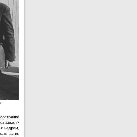
27
Н.Н.Карнаухов
АВГУСТА
27
В.Я.Саликов
АВГУСТА
28
А.Р.Юсупов
АВГУСТА
28
С.А.Гончаров
АВГУСТА
28
А.Н.Резник
АВГУСТА
28
А.Г.Рябчуков
АВГУСТА
28
В.В.Шпилькин
АВГУСТА
о
29
Л.В.Белослудцев
АВГУСТА
состояние
29
В.Ф.Шашина
остаивает?
АВГУСТА
 к недрам,
тать вы не
30
В.Н.Кузнецов