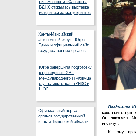
письменности «Слово» на
ВДНХ открылась выставка
исторических манускриптов
Ханты-Мансийский
автономный округ - Югра
Единый официальный сайт
государственных органов
Югра завершила подготовку
к проведению XVII
Международного IT‑Форума
с участием стран БРИКС и
ШОС
Владимира Ю
Официальный портал
крестным отцом, х
органов государственной
Он закончил Мо
власти Тюменской области
институт.
К тому врем