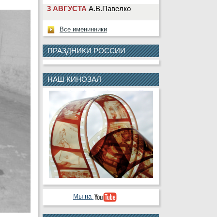
3 АВГУСТА
Ю.Г.Сарбин
4 АВГУСТА
М.Ю.Клещева
Все именинники
4 АВГУСТА
Т.Н.Насолдина
ПРАЗДНИКИ РОССИИ
4 АВГУСТА
Д.В.Шевчук
5 АВГУСТА
В.А.Деньгин
НАШ КИНОЗАЛ
5 АВГУСТА
Н.Ю.Лаврентьева
5 АВГУСТА
А.Ю.Колесникова
5 АВГУСТА
В.П.Криулин
5 АВГУСТА
В.В.Черкашин
6 АВГУСТА
С.Н.Кабаев
6 АВГУСТА
А.Ю.Назарова
8 АВГУСТА
К.В.Белкин
Мы на
9 АВГУСТА
Г.Г.Кашлева