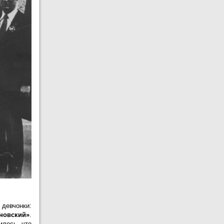
АВГУСТА
14
Т.В.Савельева
АВГУСТА
15
Н.Ф.Дмитриенко
АВГУСТА
16
Ю.С.Бочаев
АВГУСТА
17
О.Н.Кабаева
АВГУСТА
17
М.В.Лисовский
АВГУСТА
20
Г.И.Шмаль
АВГУСТА
21
С.А.Беличева
АВГУСТА
21
Ю.П.Ковеленов
АВГУСТА
 девчонки:
21
О.В.Чабан
новский»
.
АВГУСТА
илось, что