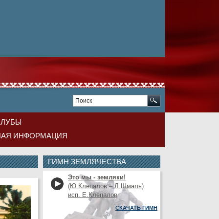
КЛУБЫ
НАЯ ИНФОРМАЦИЯ
ГИМН ЗЕМЛЯЧЕСТВА
Это мы - земляки!
(
Ю.Клепалов
–
Л.Шмаль
)
исп. Е.Клепалов
СКАЧАТЬ ГИМН