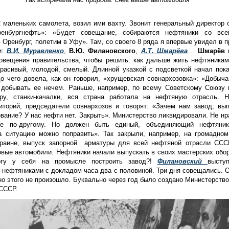
 маленьких самолета, возил ими вахту. Звонит генеральный директор 
ренбургнефть»: «Будет совещание, собираются нефтяники со все
 Оренбург, полетим в Уфу». Там, со своего 8 ряда я впервые увидел в 
и:
В.И.
Муравленко
,
В.Ю. Филановского
,
А.Т.
Шмарёва
…
Шмарёв
н
повещения правительства, чтобы решить: как дальше жить нефтяника
расивый, молодой, смелый. Длинной указкой с подсветкой начал пок
до чего довела, как он говорил, «хрущевская совнархозовка»: «Добыч
, добывать ее нечем. Раньше, например, по всему Советскому Союзу
ру, станки-качалки, вся страна работала на нефтяную отрасль. 
иторий, председатели совнархозов и говорят: «Зачем нам завод, вы
вание? У нас нефти нет. Закрыть». Министерство ликвидировали. Не нр
те по-другому. Но должен быть единый, объединяющий нефтяник
а ситуацию можно поправить». Так закрыли, например, на громадном
краине, выпуск запорной арматуры для всей нефтяной отрасли ССС
овые автомобили. Нефтяники начали выпускать в своих мастерских обо
гу у себя на промысле построить завод?!
Филановский
высту
нефтяниками с докладом часа два с половиной. Три дня совещались. 
 но этого не произошло. Буквально через год было создано Министерств
СССР.