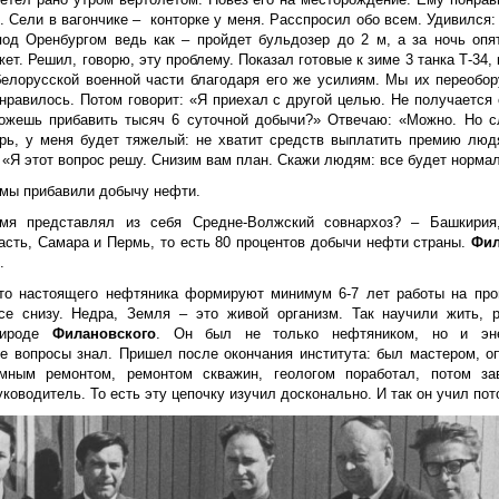
. Сели в вагончике – конторке у меня. Расспросил обо всем. Удивился:
под Оренбургом ведь как – пройдет бульдозер до 2 м, а за ночь опя
ет. Решил, говорю, эту проблему. Показал готовые к зиме 3 танка Т-34,
елорусской военной части благодаря его же усилиям. Мы их переобо
нравилось. Потом говорит: «Я приехал с другой целью. Не получается
Можешь прибавить тысяч 6 суточной добычи?» Отвечаю: «Можно. Но 
арь, у меня будет тяжелый: не хватит средств выплатить премию люд
. «Я этот вопрос решу. Снизим вам план. Скажи людям: все будет норма
мы прибавили добычу нефти.
мя представлял из себя Средне-Волжский совнархоз? – Башкирия,
асть, Самара и Пермь, то есть 80 процентов добычи нефти страны.
Фил
.
что настоящего нефтяника формируют минимум 6-7 лет работы на про
се снизу. Недра, Земля – это живой организм. Так научили жить, р
рироде
Филановского
. Он был не только нефтяником, но и эне
 вопросы знал. Пришел после окончания института: был мастером, о
мным ремонтом, ремонтом скважин, геологом поработал, потом з
ководитель. То есть эту цепочку изучил досконально. И так он учил пот