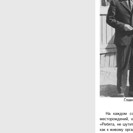
Глав
На каждом со
месторождений, к
«Ребята, не шути
как к живому орг