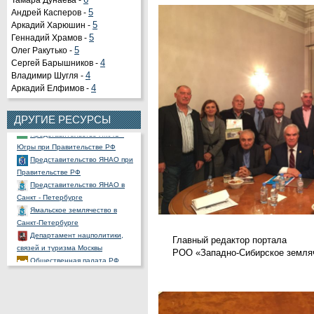
Тамара Дунаева -
6
Андрей Касперов -
5
Аркадий Харюшин -
5
Геннадий Храмов -
5
Олег Ракутько -
5
Органы государственной
Сергей Барышников -
4
власти РФ
Владимир Шугля -
4
Портал государственных и
Аркадий Елфимов -
4
муниципальных услуг
Официальный портал
правовой информации
ДРУГИЕ РЕСУРСЫ
Представительство ХМАО -
Югры при Правительстве РФ
Представительство ЯНАО при
Правительстве РФ
Представительство ЯНАО в
Санкт - Петербурге
Ямальское землячество в
Санкт-Петербурге
Департамент нацполитики,
Главный редактор портала
связей и туризма Москвы
РОО «Западно-Сибирское земля
Общественная палата РФ
Ассоциация полярников
СНП России
РОССНГС
СибНАЦ