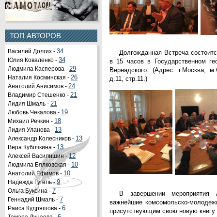
ТОП АВТОРОВ
Василий Долгих -
34
Долгожданная Встреча состоится
Юлия Коваленко -
34
в 15 часов в Государственном ге
Людмила Касперова -
29
Вернадского. (Адрес: г.Москва, м
Наталия Косминская -
26
д.11, стр.11.)
Анатолий Анисимов -
24
Владимир Стешенко -
21
Лидия Шмаль -
21
Любовь Чекалова -
19
Михаил Речкин -
18
Лидия Уланова -
13
Александр Колесников -
13
Вера Кубочкина -
13
Алексей Василишин -
12
Людмила Бялковская -
10
Анатолий Ефимов -
10
Надежда Гугель -
9
Ольга Буксина -
7
В завершении мероприятия А
Геннадий Шмаль -
7
важнейшие комсомольско-молодежн
Раиса Кудряшова -
6
присутствующим свою новую книгу 