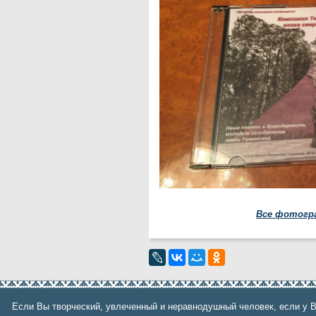
Фонд им. В.И.Муравленко
Фонд им. Б.Е.Щербины
АКМНСС и ДВ РФ
Национальная служба
мониторинга
Клуб регионов
РИА ФедералПресс
Arctic info
ГТРК «Ямал-Регион»
"Тюмень медиа"
"Красный Север"
"Север - наш!"
"Север - Пресс"
ИА "Тюменская линия"
"Тюменская область сегодня"
"Тюменские известия"
"Новости Югры"
Все фотогр
РИЦ "Югра"
BarentsObserver.com
На Западе Москвы. Проспект
Вернадского
Если Вы творческий, увлеченный и неравнодушный человек, если у В