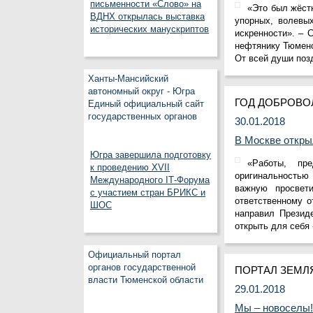
письменности «Слово» на
«Это был жёст
ВДНХ открылась выставка
упорных, волевы
исторических манускриптов
искренности». – 
нефтянику Тюменс
От всей души поз
Ханты-Мансийский
автономный округ - Югра
ГОД ДОБРОВО
Единый официальный сайт
государственных органов
30.01.2018
В Москве откры
Югра завершила подготовку
«Работы, пр
к проведению XVII
оригинальностью
Международного IT‑Форума
важную просвети
с участием стран БРИКС и
ответственному о
ШОС
направил Презид
открыть для себя
Официальный портал
органов государственной
ПОРТАЛ ЗЕМЛ
власти Тюменской области
29.01.2018
Мы – новоселы!