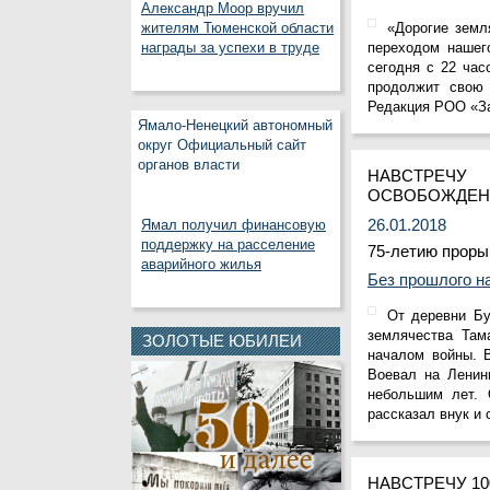
Александр Моор вручил
«Дорогие земл
жителям Тюменской области
переходом нашег
награды за успехи в труде
сегодня с 22 час
продолжит свою 
Редакция РОО «За
Ямало-Ненецкий автономный
округ Официальный сайт
органов власти
НАВСТРЕЧ
ОСВОБОЖДЕНИ
26.01.2018
Ямал получил финансовую
поддержку на расселение
75-летию проры
аварийного жилья
Без прошлого на
От деревни Бу
землячества Там
ЗОЛОТЫЕ ЮБИЛЕИ
началом войны. 
Воевал на Ленин
небольшим лет. 
рассказал внук и 
НАВСТРЕЧУ 1