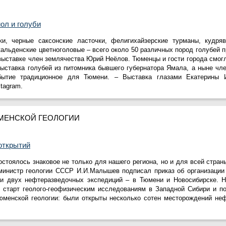
ол и голуби
и, черные саксонские ласточки, фелигихайзерские турманы, кудря
альденские цветноголовые – всего около 50 различных пород голубей 
выставке член землячества Юрий Неёлов. Тюменцы и гости города смог
Выставка голубей из питомника бывшего губернатора Ямала, а ныне чл
бытие традиционное для Тюмени. – Выставка глазами Екатерины 
tagram.
ЮМЕНСКОЙ ГЕОЛОГИИ
 открытий
остоялось знаковое не только для нашего региона, но и для всей стран
 министр геологии СССР И.И.Малышев подписал приказ об организации
ии двух нефтеразведочных экспедиций – в Тюмени и Новосибирске. Н
 старт геолого-геофизическим исследованиям в Западной Сибири и п
юменской геологии: были открыты несколько сотен месторождений неф