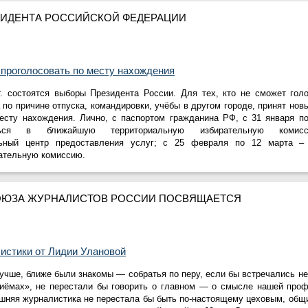
ИДЕНТА РОССИЙСКОЙ ФЕДЕРАЦИИ
 проголосовать по месту нахождения
г. состоятся выборы Президента России. Для тех, кто не сможет гол
 по причине отпуска, командировки, учёбы в другом городе, принят нов
есту нахождения. Лично, с паспортом гражданина РФ, с 31 января п
ться в ближайшую территориальную избирательную коми
льный центр предоставления услуг; с 25 февраля по 12 марта 
ательную комиссию.
СОЮЗА ЖУРНАЛИСТОВ РОССИИ ПОСВЯЩАЕТСЯ
истики от Лидии Улановой
учше, ближе были знакомы — собратья по перу, если бы встречались не
ёмах», не перестали бы говорить о главном — о смысле нашей профе
шняя журналистика не перестала бы быть по-настоящему цеховым, об