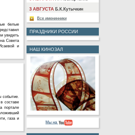
3 АВГУСТА
Б.К.Кутычкин
3 АВГУСТА
А.В.Павелко
Все именинники
вые белые
3 АВГУСТА
Ю.Г.Сарбин
представил
ПРАЗДНИКИ РОССИИ
4 АВГУСТА
М.Ю.Клещева
ли увидеть
ена Совета
4 АВГУСТА
Т.Н.Насолдина
Исаевой и
НАШ КИНОЗАЛ
4 АВГУСТА
Д.В.Шевчук
5 АВГУСТА
В.А.Деньгин
5 АВГУСТА
Н.Ю.Лаврентьева
5 АВГУСТА
А.Ю.Колесникова
5 АВГУСТА
В.П.Криулин
ы событие.
 в составе
5 АВГУСТА
В.В.Черкашин
а портале
оложивший
6 АВГУСТА
С.Н.Кабаев
ти, газа и
Мы на
6 АВГУСТА
А.Ю.Назарова