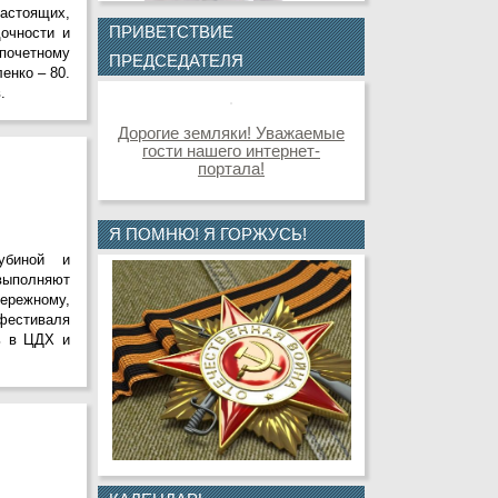
настоящих,
ПРИВЕТСТВИЕ
очности и
 почетному
ПРЕДСЕДАТЕЛЯ
енко – 80.
.
Дорогие земляки! Уважаемые
гости нашего интернет-
портала!
Я ПОМНЮ! Я ГОРЖУСЬ!
убиной и
выполняют
ережному,
фестиваля
ь в ЦДХ и