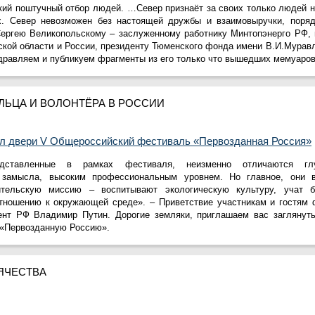
кий поштучный отбор людей. …Север признаёт за своих только людей 
х. Север невозможен без настоящей дружбы и взаимовыручки, поряд
Сергею Великопольскому – заслуженному работнику Минтопэнерго РФ,
кой области и России, президенту Тюменского фонда имени В.И.Муравл
дравляем и публикуем фрагменты из его только что вышедших мемуаров
ЛЬЦА И ВОЛОНТЁРА В РОССИИ
л двери V Общероссийский фестиваль «Первозданная Россия»
едставленные в рамках фестиваля, неизменно отличаются гл
 замысла, высоким профессиональным уровнем. Но главное, они 
тельскую миссию – воспитывают экологическую культуру, учат б
тношению к окружающей среде». – Приветствие участникам и гостям 
ент РФ Владимир Путин. Дорогие земляки, приглашаем вас заглянут
 «Первозданную Россию».
ЯЧЕСТВА