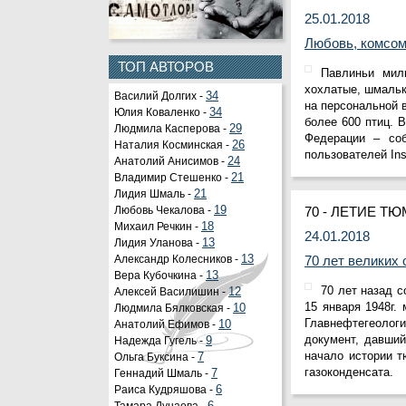
25.01.2018
Любовь, комсом
ТОП АВТОРОВ
Павлиньи милк
хохлатые, шмальк
Василий Долгих -
34
на персональной 
Юлия Коваленко -
34
более 600 птиц. 
Людмила Касперова -
29
Федерации – со
Наталия Косминская -
26
пользователей Ins
Анатолий Анисимов -
24
Владимир Стешенко -
21
Лидия Шмаль -
21
Любовь Чекалова -
19
70 - ЛЕТИЕ Т
Михаил Речкин -
18
24.01.2018
Лидия Уланова -
13
Александр Колесников -
13
70 лет великих
Вера Кубочкина -
13
70 лет назад с
Алексей Василишин -
12
15 января 1948г.
Людмила Бялковская -
10
Главнефтегеолог
Анатолий Ефимов -
10
документ, давший
Надежда Гугель -
9
начало истории т
Ольга Буксина -
7
газоконденсата.
Геннадий Шмаль -
7
Раиса Кудряшова -
6