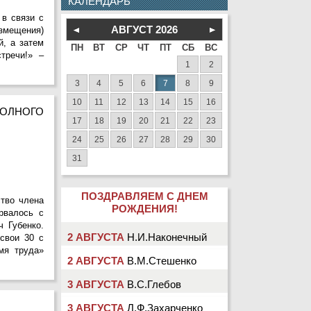
КАЛЕНДАРЬ
 в связи с
АВГУСТ
2026
змещения)
й, а затем
ПН
ВТ
СР
ЧТ
ПТ
СБ
ВС
тречи!» –
1
2
3
4
5
6
7
8
9
10
11
12
13
14
15
16
ЛНОГО
17
18
19
20
21
22
23
24
25
26
27
28
29
30
31
ПОЗДРАВЛЯЕМ С ДНЕМ
ство члена
РОЖДЕНИЯ!
рвалось с
 Губенко.
2 АВГУСТА
Н.И.Наконечный
свои 30 с
2 АВГУСТА
В.М.Стешенко
мя труда»
3 АВГУСТА
В.С.Глебов
3 АВГУСТА
Л.Ф.Захарченко