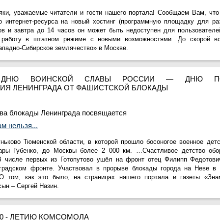
яки, уважаемые читатели и гости нашего портала! Сообщаем Вам, что
о интернет-ресурса на новый хостинг (программную площадку для ра
ов и завтра до 14 часов он может быть недоступен для пользователе
работу в штатном режиме с новыми возможностями. До скорой вс
падно-Сибирское землячество» в Москве.
У ДНЮ ВОИНСКОЙ СЛАВЫ РОССИИ — ДНЮ ПО
Я ЛЕНИНГРАДА ОТ ФАШИСТСКОЙ БЛОКАДЫ
ва блокады Ленинграда посвящается
м нельзя...
ньково Тюменской области, в которой прошло босоногое военное дет
ары Губенко, до Москвы более 2 000 км. …Счастливое детство обо
В числе первых из Готопутово ушёл на фронт отец Филипп Федотович
градском фронте. Участвовал в прорыве блокады города на Неве в 
О том, как это было, на страницах нашего портала и газеты «Зна
сын – Сергей Назин.
00 - ЛЕТИЮ КОМСОМОЛА