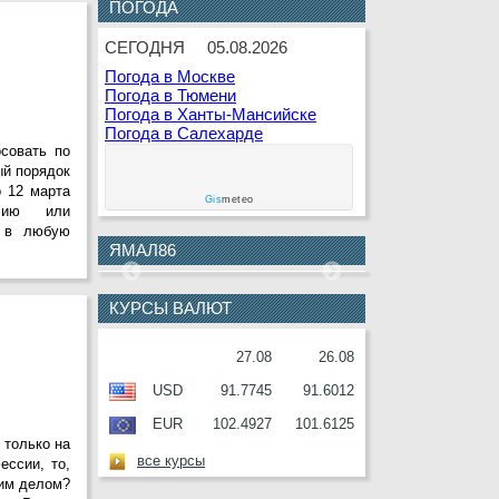
ПОГОДА
8 АВГУСТА
К.В.Белкин
9 АВГУСТА
Г.Г.Кашлева
СЕГОДНЯ
05.08.2026
Погода в Москве
10
В.Ф.Гаращенко
Погода в Тюмени
АВГУСТА
Погода в Ханты-Мансийске
Погода в Салехарде
10
В.И.Соболев
осовать по
АВГУСТА
ый порядок
о 12 марта
11
Е.О.Дремов
Gis
meteo
ссию или
АВГУСТА
– в любую
11
П.Н.Завальный
ЯМАЛ86
АВГУСТА
12
Г.С.Букринская
КУРСЫ ВАЛЮТ
АВГУСТА
12
О.М.Серафин
27.08
26.08
АВГУСТА
USD
91.7745
91.6012
12
В.И.Ульянов
АВГУСТА
EUR
102.4927
101.6125
 только на
13
А.П.Анисимов
все курсы
ссии, то,
АВГУСТА
щим делом?