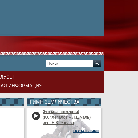
КЛУБЫ
НАЯ ИНФОРМАЦИЯ
ГИМН ЗЕМЛЯЧЕСТВА
Это мы - земляки!
(
Ю.Клепалов
–
Л.Шмаль
)
исп. Е.Клепалов
СКАЧАТЬ ГИМН