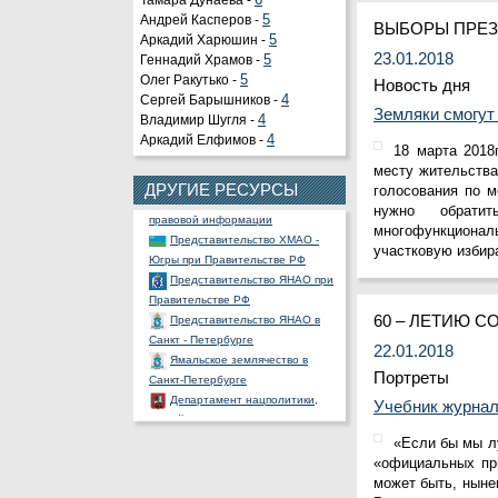
Тамара Дунаева -
6
Андрей Касперов -
5
ВЫБОРЫ ПРЕЗ
Аркадий Харюшин -
5
23.01.2018
Геннадий Храмов -
5
Олег Ракутько -
5
Новость дня
Сергей Барышников -
4
Органы государственной
Земляки смогут
Владимир Шугля -
4
власти РФ
Аркадий Елфимов -
4
Портал государственных и
18 марта 2018
муниципальных услуг
месту жительства
Официальный портал
ДРУГИЕ РЕСУРСЫ
голосования по м
правовой информации
нужно обрати
Представительство ХМАО -
многофункциона
Югры при Правительстве РФ
участковую избир
Представительство ЯНАО при
Правительстве РФ
Представительство ЯНАО в
60 – ЛЕТИЮ 
Санкт - Петербурге
Ямальское землячество в
22.01.2018
Санкт-Петербурге
Портреты
Департамент нацполитики,
Учебник журнал
связей и туризма Москвы
Общественная палата РФ
«Если бы мы л
Ассоциация полярников
«официальных при
СНП России
может быть, ныне
РОССНГС