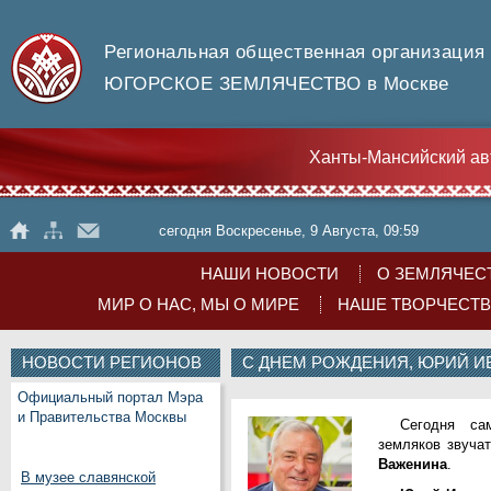
Региональная общественная организация
ЮГОРСКОЕ ЗЕМЛЯЧЕСТВО в Москве
Ханты-Мансийский ав
сегодня Воскресенье, 9 Августа, 09:59
НАШИ НОВОСТИ
О ЗЕМЛЯЧЕС
МИР О НАС, МЫ О МИРЕ
НАШЕ ТВОРЧЕСТ
НОВОСТИ РЕГИОНОВ
С ДНЕМ РОЖДЕНИЯ, ЮРИЙ И
Официальный портал Мэра
и Правительства Москвы
Сегодня са
земляков звуча
Важенина
.
В музее славянской