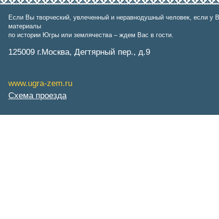
СибНАЦ
Фонд им. В.И.Муравленко
Если Вы творческий, увлеченный и неравнодушный человек, если у В
Фонд им. Б.Е.Щербины
материалы
АКМНСС и ДВ РФ
по истории Югры или землячества – ждем Вас в гости.
Национальная служба
мониторинга
125009 г.Москва, Дегтярный пер., д.9
Клуб регионов
РИА ФедералПресс
Arctic info
www.ugra-zem.ru
ГТРК «Ямал-Регион»
Схема проезда
"Тюмень медиа"
"Красный Север"
"Север - наш!"
"Север - Пресс"
ИА "Тюменская линия"
"Тюменская область сегодня"
"Тюменские известия"
"Новости Югры"
РИЦ "Югра"
BarentsObserver.com
На Западе Москвы. Проспект
Вернадского