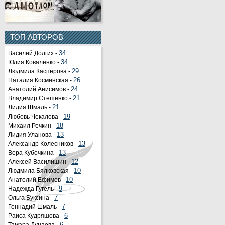
ТОП АВТОРОВ
Василий Долгих -
34
Юлия Коваленко -
34
Людмила Касперова -
29
Наталия Косминская -
26
Анатолий Анисимов -
24
Владимир Стешенко -
21
Лидия Шмаль -
21
Любовь Чекалова -
19
Михаил Речкин -
18
Лидия Уланова -
13
Александр Колесников -
13
Вера Кубочкина -
13
Алексей Василишин -
12
Людмила Бялковская -
10
Анатолий Ефимов -
10
Надежда Гугель -
9
Ольга Буксина -
7
Геннадий Шмаль -
7
Раиса Кудряшова -
6