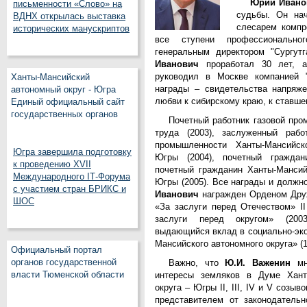
Юрий Ивано
письменности «Слово» на
судьбы. Он на
ВДНХ открылась выставка
слесарем компр
исторических манускриптов
все ступени профессионально
генеральным директором "Сургут
Иванович
проработал 30 лет, а
руководил в Москве компанией "
Ханты-Мансийский
награды – свидетельства напряже
автономный округ - Югра
любви к сибирскому краю, к ставше
Единый официальный сайт
государственных органов
Почетный работник газовой про
труда (2003), заслуженный рабо
промышленности Ханты-Мансийск
Югра завершила подготовку
Югры (2004), почетный граждани
к проведению XVII
почетный гражданин Ханты-Мансий
Международного IT‑Форума
Югры (2005). Все награды и долж
с участием стран БРИКС и
Иванович
награжден Орденом Друж
ШОС
«За заслуги перед Отечеством» II
заслуги перед округом» (200
выдающийся вклад в социально-эко
Мансийского автономного округа» (
Официальный портал
органов государственной
Важно, что
Ю.И. Важенин
мно
власти Тюменской области
интересы земляков в Думе Ханты
округа – Югры II, III, IV и V созыв
представителем от законодательн