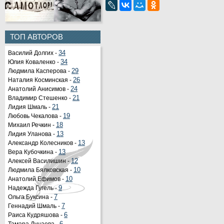
ТОП АВТОРОВ
Василий Долгих -
34
Юлия Коваленко -
34
Людмила Касперова -
29
Наталия Косминская -
26
Анатолий Анисимов -
24
Владимир Стешенко -
21
Лидия Шмаль -
21
Любовь Чекалова -
19
Михаил Речкин -
18
Лидия Уланова -
13
Александр Колесников -
13
Вера Кубочкина -
13
Алексей Василишин -
12
Людмила Бялковская -
10
Анатолий Ефимов -
10
Надежда Гугель -
9
Ольга Буксина -
7
Геннадий Шмаль -
7
Раиса Кудряшова -
6