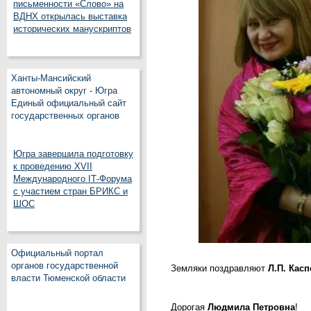
письменности «Слово» на
ВДНХ открылась выставка
исторических манускриптов
Ханты-Мансийский
автономный округ - Югра
Единый официальный сайт
государственных органов
Югра завершила подготовку
к проведению XVII
Международного IT‑Форума
с участием стран БРИКС и
ШОС
Официальный портал
органов государственной
Земляки поздравляют
Л.П. Кас
власти Тюменской области
Дорогая
Людмила Петровна
!