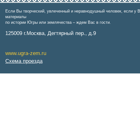
Фонд им. Б.Е.Щербины
АКМНСС и ДВ РФ
Если Вы творческий, увлеченный и неравнодушный человек, если у В
Национальная служба
материалы
мониторинга
по истории Югры или землячества – ждем Вас в гости.
Клуб регионов
125009 г.Москва, Дегтярный пер., д.9
РИА ФедералПресс
Arctic info
ГТРК «Ямал-Регион»
"Тюмень медиа"
www.ugra-zem.ru
"Красный Север"
Схема проезда
"Север - наш!"
"Север - Пресс"
ИА "Тюменская линия"
"Тюменская область сегодня"
"Тюменские известия"
"Новости Югры"
РИЦ "Югра"
BarentsObserver.com
На Западе Москвы. Проспект
Вернадского