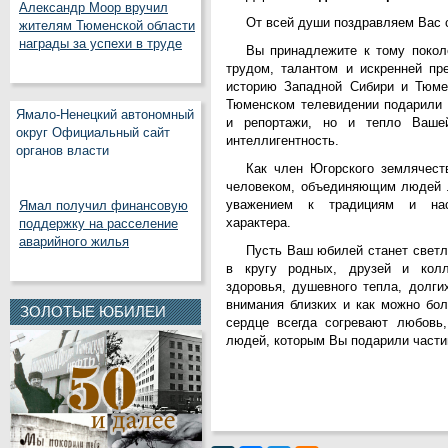
Александр Моор вручил
От всей души поздравляем Вас 
жителям Тюменской области
награды за успехи в труде
Вы принадлежите к тому покол
трудом, талантом и искренней пр
историю Западной Сибири и Тюме
Тюменском телевидении подарили 
Ямало-Ненецкий автономный
и репортажи, но и тепло Ваше
округ Официальный сайт
интеллигентность.
органов власти
Как член Югорского землячест
человеком, объединяющим людей 
уважением к традициям и нас
Ямал получил финансовую
характера.
поддержку на расселение
аварийного жилья
Пусть Ваш юбилей станет свет
в кругу родных, друзей и кол
здоровья, душевного тепла, долги
внимания близких и как можно бо
ЗОЛОТЫЕ ЮБИЛЕИ
сердце всегда согревают любовь,
людей, которым Вы подарили частиц