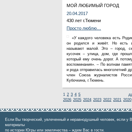
МОЙ ЛЮБИМЫЙ ГОРОД
20.04.2017
430 лет г.Тюмени
Просто люблю…
«У каждого человека есть Роди
он родился и живёт. Но есть 
называют малой. Это – город, с
кусочек – улица, дом, где прошл
который ему очень дорог. А пото
воспоминания». – По волнам памят
и рода отправилась многолетний др
член Союза журналистов Росси
Кубочкина, г.Тюмень.
1
2
3
4
5
2026
2025
2024
2023
2022
2021
2020
Если Вы творческий, увлеченный и неравнодушный человек, если у В
материалы
по истории Югры или землячества – ждем Вас в гости.