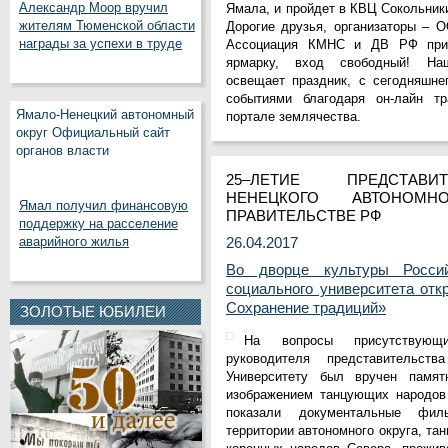
Александр Моор вручил
Ямала, и пройдет в КВЦ Сокольники
жителям Тюменской области
Дорогие друзья, организаторы – 
награды за успехи в труде
Ассоциация КМНС и ДВ РФ приг
ярмарку, вход свободный! На
освещает праздник, с сегодняшне
событиями благодаря он-лайн т
Ямало-Ненецкий автономный
портале землячества.
округ Официальный сайт
органов власти
25–ЛЕТИЕ ПРЕДСТАВИ
НЕНЕЦКОГО АВТОНОМ
Ямал получил финансовую
ПРАВИТЕЛЬСТВЕ РФ
поддержку на расселение
аварийного жилья
26.04.2017
Во дворце культуры Российс
социального университета от
Сохранение традиций»
ЗОЛОТЫЕ ЮБИЛЕИ
На вопросы присутствующи
руководителя представительст
Университету был вручен памя
изображением танцующих народов
показали документальные фи
территории автономного округа, та