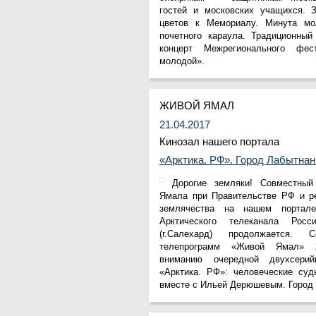
СибНАЦ
гостей и московских учащихся. 
Фонд им. В.И.Муравленко
цветов к Мемориалу. Минута мо
Фонд им. Б.Е.Щербины
почетного караула. Традиционный
АКМНСС и ДВ РФ
концерт Межрегионального фес
Национальная служба
молодой».
мониторинга
Клуб регионов
РИА ФедералПресс
ЖИВОЙ ЯМАЛ
Arctic info
ГТРК «Ямал-Регион»
21.04.2017
"Тюмень медиа"
Кинозал нашего портала
"Красный Север"
«Арктика. РФ». Город Лабытнан
"Север - наш!"
"Север - Пресс"
Дорогие земляки! Совместный
ИА "Тюменская линия"
Ямала при Правительстве РФ и ре
"Тюменская область сегодня"
землячества на нашем портал
"Тюменские известия"
Арктического телеканала Рос
"Новости Югры"
(г.Салехард) продолжается.
РИЦ "Югра"
телепрограмм «Живой Ямал» 
BarentsObserver.com
вниманию очередной двухсери
На Западе Москвы. Проспект
«Арктика. РФ»: человеческие суд
Вернадского
вместе с Ильей Дерюшевым. Город 