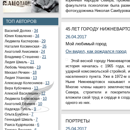
коренных народов Севера, прожи
факультета психологии была разм
фотохудожника Николая Самбурова
ТОП АВТОРОВ
45 ЛЕТ ГОРОДУ НИЖНЕВАРТ
Василий Долгих -
34
Юлия Коваленко -
34
26.04.2017
Людмила Касперова -
29
Мой любимый город
Наталия Косминская -
26
Он видел, как рождался город
Анатолий Анисимов -
24
Владимир Стешенко -
21
Этой весной городу Нижневартов
Лидия Шмаль -
21
история началась с 1965 года, к
Любовь Чекалова -
19
ударной комсомольской стройкой, и
Михаил Речкин -
18
населенного пункта. Уже в 1972-м 
Лидия Уланова -
13
Ныне Нижневартовск называют н
Александр Колесников -
13
Многие члены нашего землячества
Вера Кубочкина -
13
Севера, строители и покорител
Алексей Василишин -
12
вложили свой труд и сердце в созд
Людмила Бялковская -
10
одного из них.
Анатолий Ефимов -
10
Надежда Гугель -
9
Ольга Буксина -
7
Геннадий Шмаль -
7
ПОРТРЕТЫ
Раиса Кудряшова -
6
25.04.2017