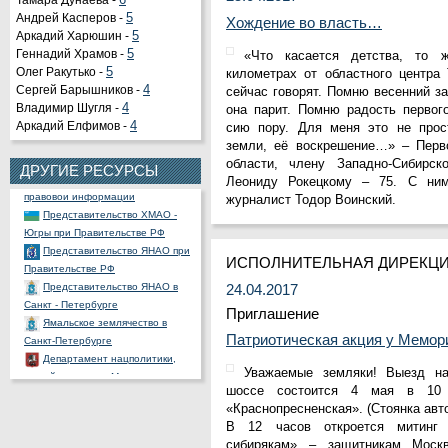
Тамара Дунаева -
6
Андрей Касперов -
5
Хождение во власть…
Аркадий Харюшин -
5
Геннадий Храмов -
5
«Что касается детства, то
Олег Ракутько -
5
километрах от областного центра 
Сергей Барышников -
4
сейчас говорят. Помню весенний за
Органы государственной
Владимир Шугля -
4
она парит. Помню радость первог
власти РФ
Аркадий Елфимов -
4
сию пору. Для меня это не прос
Портал государственных и
земли, её воскрешение…» – Перв
муниципальных услуг
области, члену Западно-Сибирск
ДРУГИЕ РЕСУРСЫ
Официальный портал
Леониду Рокецкому – 75. С ним
правовой информации
журналист Тодор Воинский.
Представительство ХМАО -
Югры при Правительстве РФ
Представительство ЯНАО при
Правительстве РФ
ИСПОЛНИТЕЛЬНАЯ ДИРЕКЦ
Представительство ЯНАО в
24.04.2017
Санкт - Петербурге
Приглашение
Ямальское землячество в
Санкт-Петербурге
Патриотическая акция у Мемор
Департамент нацполитики,
связей и туризма Москвы
Уважаемые земляки! Выезд на
Общественная палата РФ
шоссе состоится 4 мая в 10 
Ассоциация полярников
«Краснопресненская». (Стоянка авт
СНП России
В 12 часов откроется митинг
РОССНГС
сибирякам» – защитникам Моск