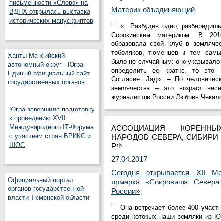
письменности «Слово» на
Материк объединяющий
ВДНХ открылась выставка
исторических манускриптов
«…Разбудив одно, разбередишь
Сорокинским материком. В 20
образовала свой клуб в землячес
тоболяков, тюменцев и тем самы
Ханты-Мансийский
было не случайным: оно указывало
автономный округ - Югра
определить ее кратко, то это –
Единый официальный сайт
Согласие. Лад». – По человечес
государственных органов
землячества – это возраст вес
журналистов России Любовь Чекал
Югра завершила подготовку
к проведению XVII
Международного IT‑Форума
АССОЦИАЦИЯ КОРЕННЫ
с участием стран БРИКС и
НАРОДОВ СЕВЕРА, СИБИРИ
ШОС
РФ
27.04.2017
Сегодня открывается ХII Ме
Официальный портал
ярмарка «Сокровища Севера
органов государственной
России»
власти Тюменской области
Она встречает более 400 участн
среди которых наши земляки из Ю