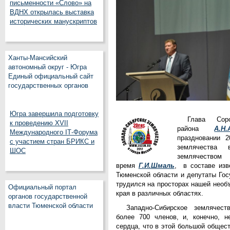
письменности «Слово» на
ВДНХ открылась выставка
исторических манускриптов
Ханты-Мансийский
автономный округ - Югра
Единый официальный сайт
государственных органов
Югра завершила подготовку
Глава Соро
к проведению XVII
района
А.Н.
Международного IT‑Форума
праздновании 2
с участием стран БРИКС и
землячества
ШОС
землячес
время
Г.И.Шмаль
, в составе изв
Тюменской области и депутаты Гос
трудился на просторах нашей необ
Официальный портал
края в различных областях.
органов государственной
власти Тюменской области
Западно-Сибирское землячес
более 700 членов, и, конечно, 
сердца, что в этой большой общес