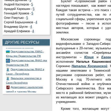
Тамара Дунаева -
6
Буклет «Сорокинский район
Андрей Касперов -
5
наглядно показывает, как живет н
Аркадий Харюшин -
5
Каждая такая встреча – это поиск
Геннадий Храмов -
5
путей сотрудничества, как по л
Олег Ракутько -
5
социальной сферы, укрепления кул
Органы государственной
Сергей Барышников -
4
фотографиями – песни в испо
власти РФ
Владимир Шугля -
4
местных авторов, которые с уд
Портал государственных и
Аркадий Елфимов -
4
земляки.
муниципальных услуг
Московские сорокинцы п
Официальный портал
ДРУГИЕ РЕСУРСЫ
видеофильмами о Западно-Сибирс
правовой информации
выпущенные к 20-летию; музыкаль
Представительство ХМАО -
ансамбля солистов «Серебрян
Югры при Правительстве РФ
инструментах –
Юрия
и
Евге
Представительство ЯНАО при
исполнении
Наталья Кашниково
Правительстве РФ
Сорокино
Наталии Косминской
. 
Представительство ЯНАО в
нашими земляками о Тюменской
Санкт - Петербурге
рисунками сорокинских ребят, к
Ямальское землячество в
Москву в год 70-летнего юб
Санкт-Петербурге
Отечественной войне и опублико
Департамент нацполитики,
Сибирского землячества. Все ма
связей и туризма Москвы
место в районной библиотеке, муз
Общественная палата РФ
из желающих все может увидеть с
Ассоциация полярников
учреждениях.
СНП России
РОССНГС
Кроме того, желающие могут 
СибНАЦ