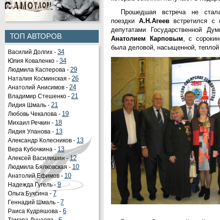
Прошедшая встреча не стал
поездки
А.Н.Агеев
встретился с п
депутатами Государственной Д
ТОП АВТОРОВ
Анатолием Карповым
, с сороки
была деловой, насыщенной, теплой
Василий Долгих -
34
Юлия Коваленко -
34
Людмила Касперова -
29
Наталия Косминская -
26
Анатолий Анисимов -
24
Владимир Стешенко -
21
Лидия Шмаль -
21
Любовь Чекалова -
19
Михаил Речкин -
18
Лидия Уланова -
13
Александр Колесников -
13
Вера Кубочкина -
13
Алексей Василишин -
12
Людмила Бялковская -
10
Анатолий Ефимов -
10
Надежда Гугель -
9
Ольга Буксина -
7
Геннадий Шмаль -
7
Раиса Кудряшова -
6