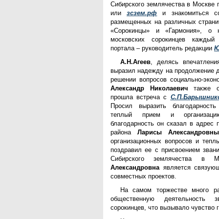
Сибирского землячества в Москве 
Фонд им. В.И.Муравленко
или
зсзем.рф
и знакомиться со
Фонд им. Б.Е.Щербины
размещенных на различных странич
АКМНСС и ДВ РФ
«Сорокинцы» и «Гармония», о 
Национальная служба
московских сорокинцев каждый
мониторинга
портала – руководитель редакции
Ю
Клуб регионов
А.Н.Агеев
, делясь впечатлени
РИА ФедералПресс
выразил надежду на продолжение д
Arctic info
решении вопросов социально-эконо
ГТРК «Ямал-Регион»
Александр Николаевич
также от
"Тюмень медиа"
прошла встреча с
С.П.Барышни
"Красный Север"
Просил выразить благодарност
"Север - наш!"
теплый прием и организаци
"Север - Пресс"
благодарность он сказал в адрес 
ИА "Тюменская линия"
района
Ларисы Александровн
"Тюменская область сегодня"
организационных вопросов и тепл
"Тюменские известия"
поздравил ее с присвоением зван
"Новости Югры"
Сибирского землячества в 
РИЦ "Югра"
Александровна
является связующ
BarentsObserver.com
совместных проектов.
На Западе Москвы. Проспект
Вернадского
На самом торжестве много ра
общественную деятельность з
сорокинцев, что вызывало чувство 