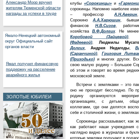
Александр Моор вручил
клубы
«Сорокинцы»
и
«Гармони
жителям Тюменской области
сорокинцы. Напомню наиболее изве
награды за успехи в труде
– профессор
А.Н.Аверин
Сорокино
А.А.Харюшин
, бывши
финансов
Н.В.Сизов
, работни
хозяйства
В.Ф.Долгих
. Не мене
Ямало-Ненецкий автономный
Коробовой (Зайцевой)
округ Официальный сайт
(Фадеевой)
,
Людмилы Мусато
органов власти
Долгих
,
Андрея Недагоды
,
В
(Саранчиной)
,
Григория Литва
(Приходько)
и многих других. Вс
Ямал получил финансовую
свою малую родину – Большое Сор
поддержку на расселение
об этом и говорят во время редки
аварийного жилья
московской земле.
Встречи с земляками – это па
оно не проходит бесследно. По п
родину организуются меропр
ЗОЛОТЫЕ ЮБИЛЕИ
организациях, с детьми, общ
коллегами, где они делятся восп
себе и столичной жизни, о земляках
Сорокинцы рассказывают, как жи
как работают наши учреждения с
наглядно видно в журналах и букл
которые земляки получают в подаро