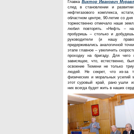
Главка
Виктор Иванович Муравл
след в становлении и развитии 
нефтегазового комплекса, кста
областном центре, 90-летие со дня
торжественно отмечало наше земля
любил повторять. «Нефть – на
пробуришь – столько и добудешь
руководители (и нашу право
придерживались аналогичной точки
этапе главное – увеличить скорост
проходку на бригаду. Для чего 
зависящее, что, естественно, бы
освоение Тюмени не только триу
людей. Не секрет, что из-за 
физических и моральных усилий м
этот суровый край, рано ушли и
них всегда будет жить в наших серд