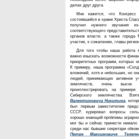
делах друг друга.
Мне кажется, что Конгресс 
состоявшийся в храме Христа Спаси
получил нужного звучания и
соответствующего представительс
органов власти, а также города
участие, к сожалению, главы регион
Для того чтобы наша работа 
важно изыскать возможности финан
приоритетных программ, которых н
К примеру, наша программа «Солд
вложений, хотя и небольших, но о
людей, принимающих активное уч
землячеств, очень высок
проиллюстрировать на примере
Сибирского землячества. 
Валентиновича Никитина
, кото
был первым заместителем предс
СССР, курировал вопросы сельс
хорошо знающий проблемы аграрног
мог бы и сейчас принести немало
среди нас бывшие секретари обкомо
Петре Максимовиче Телепн