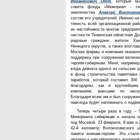
Иоганесович Отт
, который бы
совета фонда «Мемориал - си
землячества
Алексей Викторо
состав его учредителей. Именно н
тяжесть всей организационной раб
их настойчивости многие предприят
частности Тюменская областная Ду
рядовые граждане, жители Хан
Ненецкого округов, а также возгл
Москве фирмы и компании оказал
поддержку при сооружении величе
героям-сибирякам. Меня, например
когда девчата одного из сельских 
в фонд строительства памятника 
заработок, который составил 300
благодарны, как и крупнейшим
компаниям, внесшим по неско
Благодаря всем им и был сооружен
навсегда будет напоминать о подви
Теперь четыре раза в году – 
Мемориала сибирякам и начала на
под Москвой, 23 февраля, 9 мая и
42-й километр Волоколамского ш
памяти воинам-героям. Это стало
недавно к нам обратились журнали