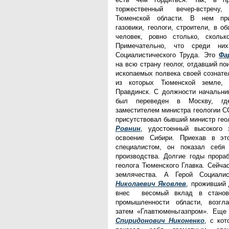
АКМНСС и ДВ РФ
торжественный вечер-встречу
Национальная служба
Тюменской области. В нем при
мониторинга
газовики, геологи, строители, в 
Клуб регионов
человек, ровно столько, сколь
РИА ФедералПресс
Примечательно, что среди ни
Arctic info
Социалистического Труда. Это
Фа
ГТРК «Ямал-Регион»
на всю страну геолог, отдавший по
"Тюмень медиа"
ископаемых полвека своей сознате
"Красный Север"
из которых Тюменской земле, 
"Север - наш!"
Правдинск. С должности начальник
"Север - Пресс"
был переведен в Москву, гд
ИА "Тюменская линия"
заместителем министра геологии С
"Тюменская область сегодня"
присутствовал бывший министр ге
"Тюменские известия"
Ровнин
, удостоенный высокого 
"Новости Югры"
освоение Сибири. Приехав в э
РИЦ "Югра"
специалистом, он показал себя 
BarentsObserver.com
производства. Долгие годы прора
На Западе Москвы. Проспект
геолога Тюменского Главка. Сейча
Вернадского
землячества. А Герой Социали
Николаевич Яковлев
, проживший 
внес весомый вклад в становл
промышленности области, возгла
затем «Главтюменьгазпром». Еще
Спиридонович Никоненко
, с кот