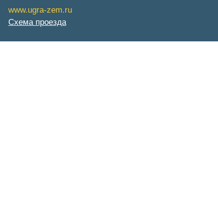
www.ugra-zem.ru
Схема проезда