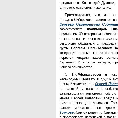
продолжена. Как и где? Думаем, ч
для этого есть силы и желание.
Примечательно, что мы орга
Западно-Сибирского землячеств
Сергеем Семеновичем Собяни
заместителем
Владимиром Вла
вручившим 30 ветеранам почетные
становление и социально-эконом
регулярно общаемся с председат
Думы
Сергеем Евгеньевичем К
тенденция тесных контактов чле
первыми лицами нашего регио
будущем. И в этом заслуга, пре
нашего землячества.
О
Т.К.Афанасьевой
я уже 
необходимым назвать и других акт
это мой заместитель
Сергей Павл
он занятой, у него есть собств
занимающаяся торговлей нефтью 
менее
Сергей Павлович
всегда н
либо полезное для земляков. То 
нашем исполнительном дирек
Торхове
. Сам он родом из Самары,
в профсоюзах Тюменской области,