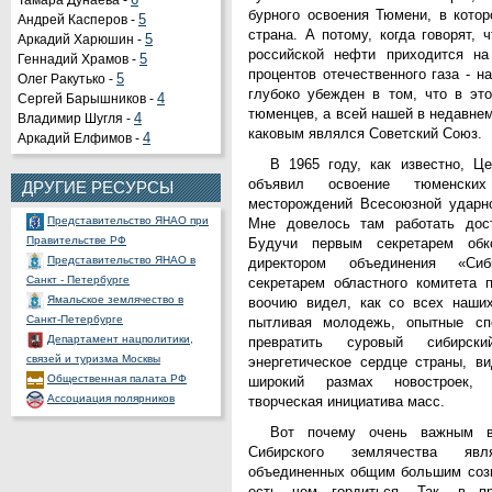
Тамара Дунаева -
6
бурного освоения Тюмени, в кото
Андрей Касперов -
5
страна. А потому, когда говорят, 
Аркадий Харюшин -
Органы государственной
5
российской нефти приходится на
Геннадий Храмов -
власти РФ
5
процентов отечественного газа - н
Олег Ракутько -
Портал государственных и
5
глубоко убежден в том, что в эт
Сергей Барышников -
муниципальных услуг
4
тюменцев, а всей нашей в недавне
Владимир Шугля -
Официальный портал
4
каковым являлся Советский Союз.
Аркадий Елфимов -
правовой информации
4
Представительство ХМАО -
В 1965 году, как известно, 
Югры при Правительстве РФ
объявил освоение тюменски
ДРУГИЕ РЕСУРСЫ
Представительство ЯНАО при
месторождений Всесоюзной ударно
Правительстве РФ
Мне довелось там работать дост
Представительство ЯНАО в
Будучи первым секретарем об
Санкт - Петербурге
директором объединения «Сиб
Ямальское землячество в
секретарем областного комитета 
Санкт-Петербурге
воочию видел, как со всех наши
Департамент нацполитики,
пытливая молодежь, опытные спе
связей и туризма Москвы
превратить суровый сибирск
Общественная палата РФ
энергетическое сердце страны, в
Ассоциация полярников
широкий размах новостроек, 
СНП России
творческая инициатива масс.
РОССНГС
Вот почему очень важным в
СибНАЦ
Сибирского землячества яв
Фонд им. В.И.Муравленко
объединенных общим большим соз
Фонд им. Б.Е.Щербины
есть чем гордиться. Так, в 