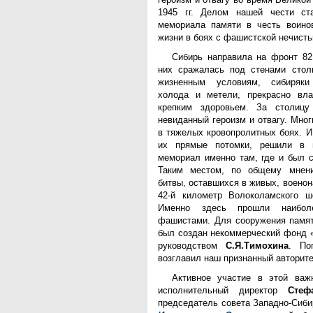
1945 гг. Делом нашей чести ст
мемориала памяти в честь воинов
жизни в боях с фашистской нечисть
Сибирь направила на фронт 82
них сражалась под стенами стол
жизненным условиям, сибиряки
холода и метели, прекрасно вла
крепким здоровьем. За столицу
невиданный героизм и отвагу. Мног
в тяжелых кровопролитных боях. И
их прямые потомки, решили в 
мемориал именно там, где и был с
Таким местом, по общему мнени
битвы, оставшихся в живых, военон
42-й километр Волоколамского ш
Именно здесь прошли наибол
фашистами. Для сооружения памят
был создан некоммерческий фонд 
руководством
С.Я.Тимохина
. По
возглавил наш признанный авторит
Активное участие в этой важ
исполнительный директор
Стеф
председатель совета Западно-Сиб