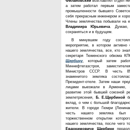
Филановский
возглавлял отдел не
а затем работал первым замест
промышленности бывшего Советск
себя прекрасным инженером и хоро
Члены землячества побывали на е
Владимира Юрьевича
. Думаю,
сохраняться и в будущем.
В минувшем году состоя
мероприятие, в котором активно
нашего землячества, все, кто зна
секретаря Тюменского обкома 
Щербину
, который затем рабо
Миннефтегазстроя, заместите
Министров СССР. В честь 85
знаменитого земляка состоял
Президент-отеле. Затем наши пре
лицами выезжали в Армению, в
развитие этой бывшей союзной ре
землетрясения,
Б. Е.Щербиной
бы
вклад, о чем с большой благодарн
жители. В городе Гюмри (Ленина
честь нашего земляка был в
торжественном открытии которо
нашего землячества, после чего т
Евдокимовиче Щербине
продол