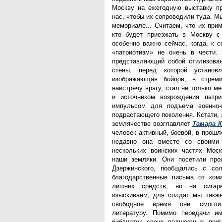
Москву на ежегодную выставку п
нас, чтобы их сопроводили туда. М
мемориале... Считаем, что их при
кто будет приезжать в Москву с
особенно важно сейчас, когда, к 
«патриотизм» не очень в чести.
представляющий собой стилизова
стены, перед которой установл
изображающая бойцов, в стрем
навстречу врагу, стал не только м
и источником возрождения патри
импульсом для подъема военно-п
подрастающего поколения. Кстати, 
землячестве возглавляет
Тамара 
человек активный, боевой, в прош
недавно она вместе со своими
нескольких воинских частях Моск
наши земляки. Они посетили про
Дзержинского, пообщались с сол
благодарственные письма от ком
лишних средств, но на сигар
изыскиваем, для солдат мы также
свободное время они смогли
литературу. Помимо передачи им
библиотек своих подшефных приг