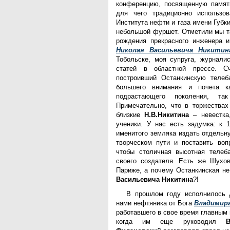
конференцию, посвященную памяти
для чего традиционно использов
Института нефти и газа имени Губк
небольшой фуршет. Отметили мы т
рождения прекрасного инженера и
Николая Васильевича Никитин
Тобольске, моя супруга, журнали
статей в областной прессе. С
построивший Останкинскую телеб
большего внимания и почета к
подрастающего поколения, та
Примечательно, что в торжествах
близкие
Н.В.Никитина
– невестка,
ученики. У нас есть задумка: к 
именитого земляка издать отдельн
творческом пути и поставить воп
чтобы столичная высотная телеб
своего создателя. Есть же Шухо
Париже, а почему Останкинская н
Васильевича Никитина
?!
В прошлом году исполнилось д
нами нефтяника от Бога
Владимир
работавшего в свое время главным
когда им еще руководил
В