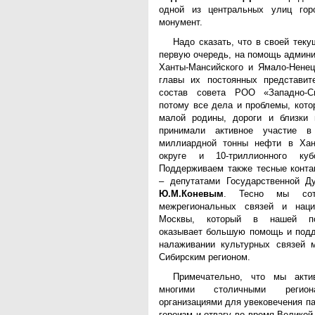
одной из центральных улиц гор
монумент.
Надо сказать, что в своей тек
первую очередь, на помощь админи
Ханты-Мансийского и Ямало-Ненец
главы их постоянных представит
состав совета РОО «Западно-С
потому все дела и проблемы, кот
малой родины, дороги и близки
принимали активное участие в
миллиардной тонны нефти в Хан
округе и 10-триллионного куб
Поддерживаем также тесные конта
– депутатами Государственной 
Ю.М.Коневым
. Тесно мы сот
межрегиональных связей и наци
Москвы, который в нашей пов
оказывает большую помощь и подд
налаживании культурных связей 
Сибирским регионом.
Примечательно, что мы акти
многими столичными регион
организациями для увековечения п
героизм и отвагу во время Великой