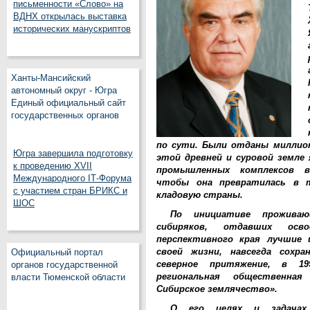
письменности «Слово» на
ВДНХ открылась выставка
исторических манускриптов
Ханты-Мансийский
автономный округ - Югра
Единый официальный сайт
государственных органов
по сути. Были отданы миллион
Югра завершила подготовку
этой древней и суровой земле
к проведению XVII
промышленных комплексов в
Международного IT‑Форума
чтобы она превратилась в т
с участием стран БРИКС и
кладовую страны.
ШОС
По инициативе прожива
сибиряков, отдавших осв
перспективного края лучшие
своей жизни, навсегда сохра
Официальный портал
северное притяжение, в 19
органов государственной
региональная общественная 
власти Тюменской области
Сибирское землячество».
О его целях и задачах 