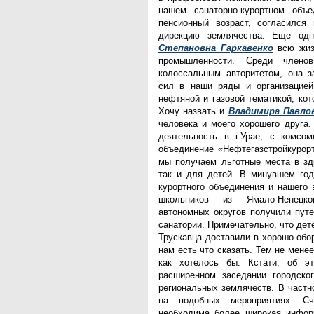
нашем санаторно-курортном объе
пенсионный возраст, согласился 
дирекцию землячества. Еще о
Степановна Гаркавенко
всю жиз
промышленности. Среди членов
колоссальным авторитетом, она з
сил в наши ряды и организацией
нефтяной и газовой тематикой, кот
Хочу назвать и
Владимира Павло
человека и моего хорошего друга
деятельность в г.Урае, с комсом
объединение «Нефтегазстройкурор
мы получаем льготные места в зд
так и для детей. В минувшем год
курортного объединения и нашего 
школьников из Ямало-Ненецко
автономных округов получили путе
санатории. Примечательно, что дет
Трускавца доставили в хорошо обо
нам есть что сказать. Тем не менее
как хотелось бы. Кстати, об 
расширенном заседании городског
региональных землячеств. В частн
на подобных мероприятиях. С
необходима более широкая инфор