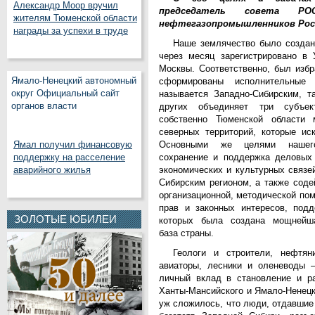
Александр Моор вручил
председатель совета РО
жителям Тюменской области
нефтегазопромышленников Рос
награды за успехи в труде
Наше землячество было создан
через месяц зарегистрировано в 
Москвы. Соответственно, был избр
Ямало-Ненецкий автономный
сформированы исполнительные
округ Официальный сайт
называется Западно-Сибирским, т
органов власти
других объединяет три субъе
собственно Тюменской области
северных территорий, которые ис
Основными же целями нашего
Ямал получил финансовую
сохранение и поддержка деловых 
поддержку на расселение
экономических и культурных связе
аварийного жилья
Сибирским регионом, а также соде
организационной, методической по
прав и законных интересов, подд
ЗОЛОТЫЕ ЮБИЛЕИ
которых была создана мощнейшая
база страны.
Геологи и строители, нефтян
авиаторы, лесники и оленеводы 
личный вклад в становление и ра
Ханты-Мансийского и Ямало-Ненецк
уж сложилось, что люди, отдавшие