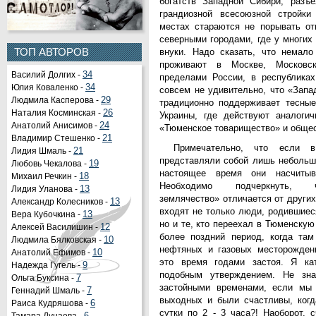
богатств Западной Сибири, разъ
грандиозной всесоюзной стройки
местах стараются не порывать от
северными городами, где у многих
внуки. Надо сказать, что немал
ТОП АВТОРОВ
проживают в Москве, Московс
Василий Долгих -
34
пределами России, в республика
Юлия Коваленко -
34
совсем не удивительно, что «Запа
Людмила Касперова -
29
традиционно поддерживает тесные
Наталия Косминская -
26
Украины, где действуют аналогич
Анатолий Анисимов -
24
«Тюменское товарищество» и общес
Владимир Стешенко -
21
Примечательно, что если
Лидия Шмаль -
21
представляли собой лишь небольшу
Любовь Чекалова -
19
настоящее время они насчиты
Михаил Речкин -
18
Необходимо подчеркнуть, ч
Лидия Уланова -
13
землячество» отличается от других
Александр Колесников -
13
входят не только люди, родившиес
Вера Кубочкина -
13
но и те, кто переехал в Тюменскую о
Алексей Василишин -
12
более поздний период, когда там
Людмила Бялковская -
10
нефтяных и газовых месторожден
Анатолий Ефимов -
10
это время годами застоя. Я кат
Надежда Гугель -
9
подобным утверждением. Не зн
Ольга Буксина -
7
застойными временами, если мы 
Геннадий Шмаль -
7
выходных и были счастливы, когд
Раиса Кудряшова -
6
сутки по 2 - 3 часа?! Наоборот, 