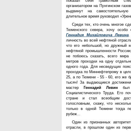
показал себя грамотным спе
организатором на Пунгинском газо
выдвинут на самостоятельную
длительное время руководил «Урен
Среди тех, кто очень многое с
Тюменского севера, хочу особо 
Геннадия Михайловича Левина
.
личность во всей нефтяной отрасл
что его небольшой, но дружный к
нефтяной промышленности России,
не побоюсь сказать, всего мира
метров проходки на одну отдельн
одного года. Для несведущих пояс
проходка по Миннефтепрому в цело
25, а по Тюмени - 55 - 60, его же
тысяч! За выдающиеся достижени
мастер
Геннадий Левин
был у
Социалистического Труда. Его по
стране и стал всеобщим дос
голословным, скажу, что несколь
только в одной Тюмени тогда пе
рубеж...
Один из признанных авторитет
отрасли, в прошлом один из перв