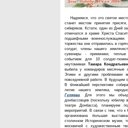
Надеемся, что это святое мест
станет местом принятия присяги
сибиряков. Кстати, один из Дней з
отмечался в храме Христа Спасит
подшефными -военнослужащими. 
торжества они отправились в горяч
солдат, члены нашего землячес
сувениры - приемники, теплые
событием для 10 солдат-тюме
неутомимая
Тамара Кондратьевн
выбила у командиров месячные о
Этими и другими проблемами 
повседневной работе. В будущем о
В ближайшей перспективе собира
летие нашего земляка, народ
Гуляева
. Для этого мы объед
донбассовцев (поскольку юбиляр 
театре Донбасса), планируем по
мероприятий. В связи с тем, что к
организована большая выстав
столичном Историческом музее, т
москвичей с художественным тво