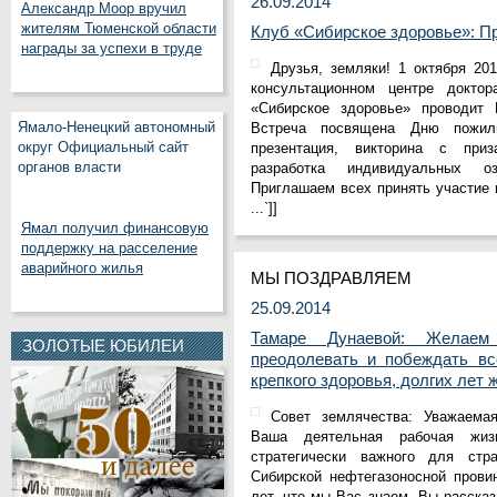
26.09.2014
Александр Моор вручил
жителям Тюменской области
Клуб «Сибирское здоровье»: П
награды за успехи в труде
Друзья, земляки! 1 октября 201
консультационном центре докто
«Сибирское здоровье» проводит 
Ямало-Ненецкий автономный
Встреча посвящена Дню пожил
округ Официальный сайт
презентация, викторина с при
органов власти
разработка индивидуальных оз
Приглашаем всех принять участие
...`]]
Ямал получил финансовую
поддержку на расселение
аварийного жилья
МЫ ПОЗДРАВЛЯЕМ
25.09.2014
Тамаре Дунаевой: Желаем
ЗОЛОТЫЕ ЮБИЛЕИ
преодолевать и побеждать вс
крепкого здоровья, долгих лет 
Совет землячества: Уважаема
Ваша деятельная рабочая жиз
стратегически важного для ст
Сибирской нефтегазоносной прови
лет, что мы Вас знаем, Вы рассказ