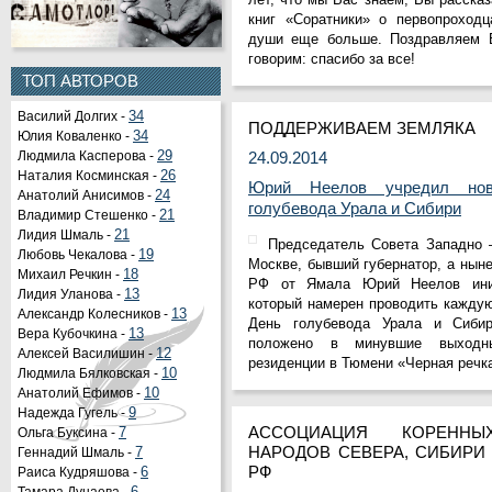
книг «Соратники» о первопроходц
души еще больше. Поздравляем 
говорим: спасибо за все!
ТОП АВТОРОВ
Василий Долгих -
34
ПОДДЕРЖИВАЕМ ЗЕМЛЯКА
Юлия Коваленко -
34
Людмила Касперова -
29
24.09.2014
Наталия Косминская -
26
Юрий Неелов учредил но
Анатолий Анисимов -
24
голубевода Урала и Сибири
Владимир Стешенко -
21
Лидия Шмаль -
21
Председатель Совета Западно 
Любовь Чекалова -
19
Москве, бывший губернатор, а нын
Михаил Речкин -
18
РФ от Ямала Юрий Неелов иниц
Лидия Уланова -
13
который намерен проводить каждую
Александр Колесников -
13
День голубевода Урала и Сиби
Вера Кубочкина -
13
положено в минувшие выходн
Алексей Василишин -
12
резиденции в Тюмени «Черная речк
Людмила Бялковская -
10
Анатолий Ефимов -
10
Надежда Гугель -
9
АССОЦИАЦИЯ КОРЕННЫ
Ольга Буксина -
7
НАРОДОВ СЕВЕРА, СИБИРИ
Геннадий Шмаль -
7
РФ
Раиса Кудряшова -
6