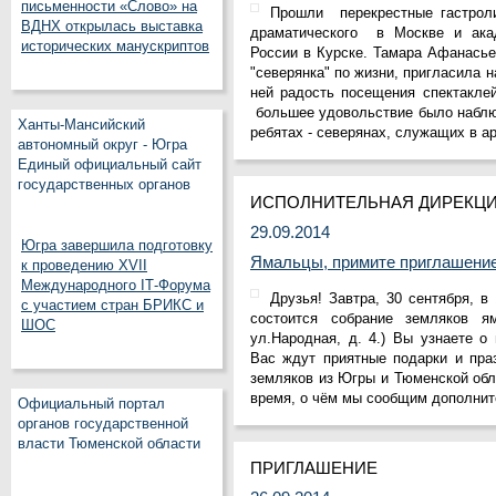
письменности «Слово» на
Прошли перекрестные гастрол
ВДНХ открылась выставка
драматического в Москве и акад
исторических манускриптов
России в Курске. Тамара Афанасье
"северянка" по жизни, пригласила н
ней радость посещения спектакле
большее удовольствие было наблю
Ханты-Мансийский
ребятах - северянах, служащих в а
автономный округ - Югра
Единый официальный сайт
государственных органов
ИСПОЛНИТЕЛЬНАЯ ДИРЕКЦИ
29.09.2014
Югра завершила подготовку
Ямальцы, примите приглашение
к проведению XVII
Международного IT‑Форума
Друзья! Завтра, 30 сентября, в
с участием стран БРИКС и
состоится собрание земляков ям
ШОС
ул.Народная, д. 4.) Вы узнаете о
Вас ждут приятные подарки и пра
земляков из Югры и Тюменской обл
время, о чём мы сообщим дополнит
Официальный портал
органов государственной
власти Тюменской области
ПРИГЛАШЕНИЕ