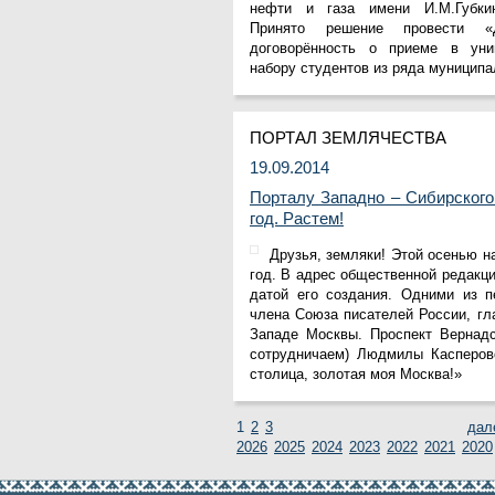
нефти и газа имени И.М.Губки
СибНАЦ
Принято решение провести «
Фонд им. В.И.Муравленко
договорённость о приеме в уни
Фонд им. Б.Е.Щербины
набору студентов из ряда муниципа
АКМНСС и ДВ РФ
Национальная служба
мониторинга
Клуб регионов
ПОРТАЛ ЗЕМЛЯЧЕСТВА
РИА ФедералПресс
19.09.2014
Arctic info
ГТРК «Ямал-Регион»
Порталу Западно – Сибирского
"Тюмень медиа"
год. Растем!
"Красный Север"
"Север - наш!"
Друзья, земляки! Этой осенью 
"Север - Пресс"
год. В адрес общественной редакц
ИА "Тюменская линия"
датой его создания. Одними из п
"Тюменская область сегодня"
члена Союза писателей России, гл
"Тюменские известия"
Западе Москвы. Проспект Вернадс
"Новости Югры"
сотрудничаем) Людмилы Касперово
РИЦ "Югра"
столица, золотая моя Москва!»
BarentsObserver.com
На Западе Москвы. Проспект
1
2
3
Вернадского
2026
2025
2024
2023
2022
2021
2020