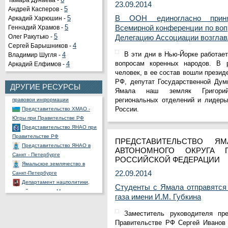
Тамара Дунаева -
6
23.09.2014
Андрей Касперов -
5
В ООН единогласно приня
Аркадий Харюшин -
5
Всемирной конференции по воп
Геннадий Храмов -
5
Олег Ракутько -
5
Делегацию Ассоциации возглав
Сергей Барышников -
4
Органы государственной
В эти дни в Нью-Йорке работае
Владимир Шугля -
4
власти РФ
вопросам коренных народов. В р
Аркадий Елфимов -
4
Портал государственных и
человек, в ее состав вошли прези
муниципальных услуг
РФ, депутат Государственной Дум
ДРУГИЕ РЕСУРСЫ
Официальный портал
Ямала наш земляк Григорий
правовой информации
региональных отделений и лидеры
Представительство ХМАО -
России.
Югры при Правительстве РФ
Представительство ЯНАО при
Правительстве РФ
ПРЕДСТАВИТЕЛЬСТВО Я
Представительство ЯНАО в
АВТОНОМНОГО ОКРУГА П
Санкт - Петербурге
РОССИЙСКОЙ ФЕДЕРАЦИИ
Ямальское землячество в
Санкт-Петербурге
22.09.2014
Департамент нацполитики,
Студенты с Ямала отправятся
связей и туризма Москвы
газа имени И.М. Губкина
Общественная палата РФ
Ассоциация полярников
Заместитель руководителя пр
СНП России
Правительстве РФ Сергей Иванов 
РОССНГС