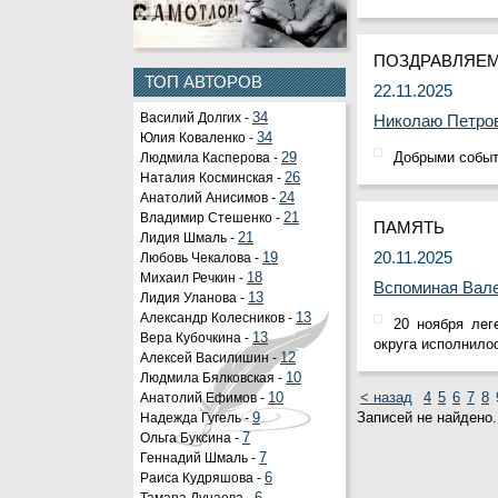
ПОЗДРАВЛЯЕ
ТОП АВТОРОВ
22.11.2025
Василий Долгих -
34
Николаю Петров
Юлия Коваленко -
34
Добрыми событ
Людмила Касперова -
29
Наталия Косминская -
26
Анатолий Анисимов -
24
Владимир Стешенко -
21
ПАМЯТЬ
Лидия Шмаль -
21
20.11.2025
Любовь Чекалова -
19
Михаил Речкин -
18
Вспоминая Вале
Лидия Уланова -
13
Александр Колесников -
13
20 ноября лег
Вера Кубочкина -
13
округа исполнилос
Алексей Василишин -
12
Людмила Бялковская -
10
< назад
4
5
6
7
8
Анатолий Ефимов -
10
Записей не найдено.
Надежда Гугель -
9
Ольга Буксина -
7
Геннадий Шмаль -
7
Раиса Кудряшова -
6