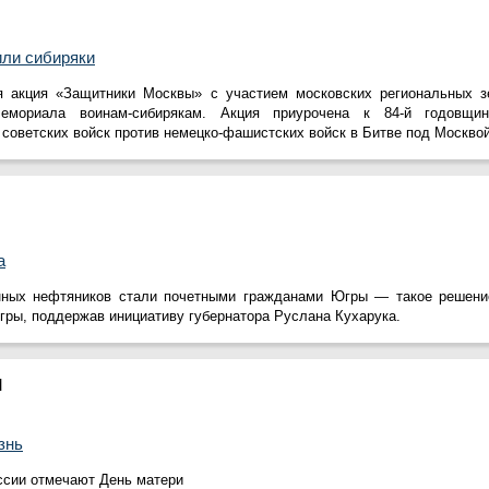
ли сибиряки
я акция «Защитники Москвы» с участием московских региональных з
емориала воинам-сибирякам. Акция приурочена к 84-й годовщи
 советских войск против немецко-фашистских войск в Битве под Москвой
а
нных нефтяников стали почетными гражданами Югры — такое решени
ры, поддержав инициативу губернатора Руслана Кухарука.
М
знь
оссии отмечают День матери