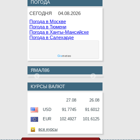
ПОГОДА
8 АВГУСТА
К.В.Белкин
СЕГОДНЯ
04.08.2026
9 АВГУСТА
Г.Г.Кашлева
Погода в Москве
10
В.Ф.Гаращенко
Погода в Тюмени
АВГУСТА
Погода в Ханты-Мансийске
Погода в Салехарде
10
В.И.Соболев
АВГУСТА
11
Е.О.Дремов
Gis
meteo
АВГУСТА
11
П.Н.Завальный
ЯМАЛ86
АВГУСТА
12
Г.С.Букринская
КУРСЫ ВАЛЮТ
АВГУСТА
12
О.М.Серафин
27.08
26.08
АВГУСТА
USD
91.7745
91.6012
12
В.И.Ульянов
EUR
102.4927
101.6125
АВГУСТА
13
А.П.Анисимов
все курсы
АВГУСТА