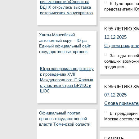
письменности «Слово» на
В Туле прошла
ВДНХ открылась выставка
представители Юг
исторических манускриптов
К 95-ЛЕТИЮ 
Ханты-Мансийский
10.12.2025
автономный округ - Югра
С днем рождени
Единый официальный сайт
государственных органов
За годы своей
больших возможно
традициям.
Югра завершила подготовку
к проведению XVII
Международного IT‑Форума
с участием стран БРИКС и
К 95-ЛЕТИЮ 
ШОС
07.12.2025
Слова признате
Официальный портал
В преддверии 
органов государственной
Москве состоялся
власти Тюменской области
ПАМЯТЬ