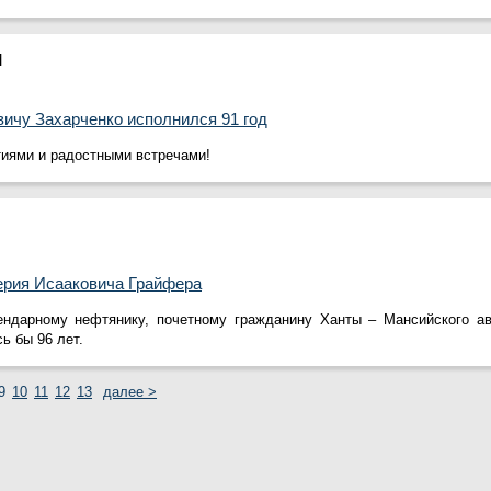
М
ичу Захарченко исполнился 91 год
иями и радостными встречами!
рия Исааковича Грайфера
ендарному нефтянику, почетному гражданину Ханты – Мансийского ав
ь бы 96 лет.
9
10
11
12
13
далее >