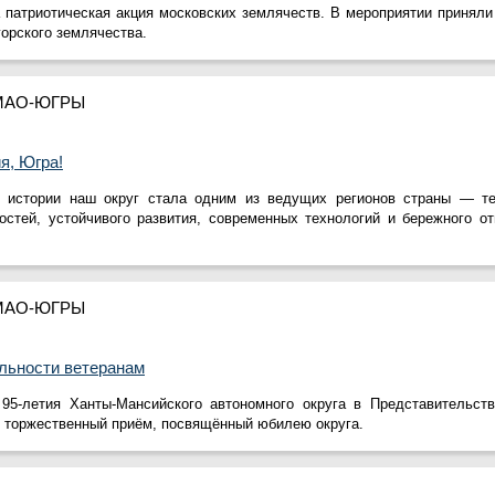
 патриотическая акция московских землячеств. В мероприятии приняли
орского землячества.
ХМАО-ЮГРЫ
я, Югра!
 истории наш округ стала одним из ведущих регионов страны — те
стей, устойчивого развития, современных технологий и бережного о
ХМАО-ЮГРЫ
льности ветеранам
95-летия Ханты-Мансийского автономного округа в Представительст
 торжественный приём, посвящённый юбилею округа.