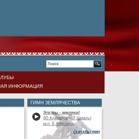
КЛУБЫ
НАЯ ИНФОРМАЦИЯ
ГИМН ЗЕМЛЯЧЕСТВА
Это мы - земляки!
(
Ю.Клепалов
–
Л.Шмаль
)
исп. Е.Клепалов
СКАЧАТЬ ГИМН