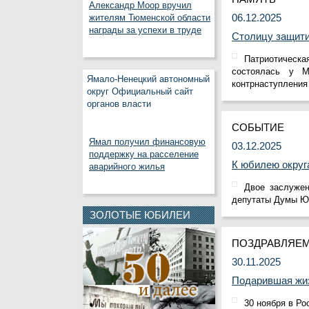
Александр Моор вручил
06.12.2025
жителям Тюменской области
награды за успехи в труде
Столицу защити
Патриотическа
состоялась у М
Ямало-Ненецкий автономный
контрнаступления
округ Официальный сайт
органов власти
СОБЫТИЕ
Ямал получил финансовую
03.12.2025
поддержку на расселение
К юбилею округ
аварийного жилья
Двое заслуже
депутаты Думы Юг
ЗОЛОТЫЕ ЮБИЛЕИ
ПОЗДРАВЛЯЕ
30.11.2025
Подарившая жи
30 ноября в Р