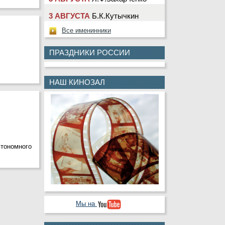
3 АВГУСТА
Б.К.Кутычкин
3 АВГУСТА
А.В.Павелко
Все именинники
3 АВГУСТА
Ю.Г.Сарбин
ПРАЗДНИКИ РОССИИ
4 АВГУСТА
М.Ю.Клещева
4 АВГУСТА
Т.Н.Насолдина
НАШ КИНОЗАЛ
4 АВГУСТА
Д.В.Шевчук
5 АВГУСТА
В.А.Деньгин
5 АВГУСТА
Н.Ю.Лаврентьева
5 АВГУСТА
А.Ю.Колесникова
тономного
5 АВГУСТА
В.П.Криулин
5 АВГУСТА
В.В.Черкашин
6 АВГУСТА
С.Н.Кабаев
Мы на
6 АВГУСТА
А.Ю.Назарова