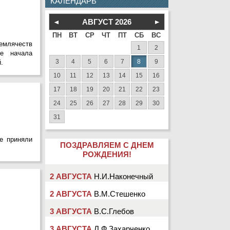
КАЛЕНДАРЬ
АВГУСТ
2026
ПН
ВТ
СР
ЧТ
ПТ
СБ
ВС
емлячеств
1
2
не начала
3
4
5
6
7
8
9
.
10
11
12
13
14
15
16
17
18
19
20
21
22
23
24
25
26
27
28
29
30
31
е приняли
ПОЗДРАВЛЯЕМ С ДНЕМ
РОЖДЕНИЯ!
2 АВГУСТА
Н.И.Наконечный
2 АВГУСТА
В.М.Стешенко
3 АВГУСТА
В.С.Глебов
3 АВГУСТА
Л.Ф.Захарченко