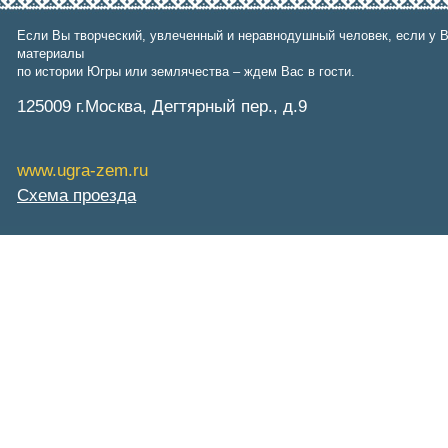
СибНАЦ
Фонд им. В.И.Муравленко
Если Вы творческий, увлеченный и неравнодушный человек, если у В
Фонд им. Б.Е.Щербины
материалы
АКМНСС и ДВ РФ
по истории Югры или землячества – ждем Вас в гости.
Национальная служба
125009 г.Москва, Дегтярный пер., д.9
мониторинга
Клуб регионов
РИА ФедералПресс
Arctic info
www.ugra-zem.ru
ГТРК «Ямал-Регион»
Схема проезда
"Тюмень медиа"
"Красный Север"
"Север - наш!"
"Север - Пресс"
ИА "Тюменская линия"
"Тюменская область сегодня"
"Тюменские известия"
"Новости Югры"
РИЦ "Югра"
BarentsObserver.com
На Западе Москвы. Проспект
Вернадского