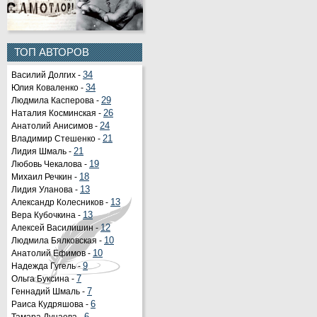
ТОП АВТОРОВ
Василий Долгих -
34
Юлия Коваленко -
34
Людмила Касперова -
29
Наталия Косминская -
26
Анатолий Анисимов -
24
Владимир Стешенко -
21
Лидия Шмаль -
21
Любовь Чекалова -
19
Михаил Речкин -
18
Лидия Уланова -
13
Александр Колесников -
13
Вера Кубочкина -
13
Алексей Василишин -
12
Людмила Бялковская -
10
Анатолий Ефимов -
10
Надежда Гугель -
9
Ольга Буксина -
7
Геннадий Шмаль -
7
Раиса Кудряшова -
6